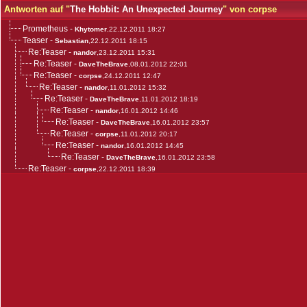
Antworten auf "
The Hobbit: An Unexpected Journey
" von corpse
Prometheus
-
Khytomer
,22.12.2011 18:27
Teaser
-
Sebastian
,22.12.2011 18:15
Re:Teaser
-
nandor
,23.12.2011 15:31
Re:Teaser
-
DaveTheBrave
,08.01.2012 22:01
Re:Teaser
-
corpse
,24.12.2011 12:47
Re:Teaser
-
nandor
,11.01.2012 15:32
Re:Teaser
-
DaveTheBrave
,11.01.2012 18:19
Re:Teaser
-
nandor
,16.01.2012 14:46
Re:Teaser
-
DaveTheBrave
,16.01.2012 23:57
Re:Teaser
-
corpse
,11.01.2012 20:17
Re:Teaser
-
nandor
,16.01.2012 14:45
Re:Teaser
-
DaveTheBrave
,16.01.2012 23:58
Re:Teaser
-
corpse
,22.12.2011 18:39