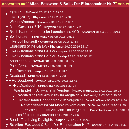
Antworten auf "
Allen, Eastwood & Boll - Der Filmcontainer Nr. 7
" von c
It (2017)
-
SirDaniel
,26.12.2017 23:02
Re:It (2017)
-
Khytomer
,27.12.2017 07:39
WonderWoman
-
Khytomer
,05.07.2017 18:10
Alien Covenant 8/10
-
Khytomer
,18.05.2017 17:51
Skull; Island: Kong ... oder irgendwie so 4/10
-
Khytomer
,01.04.2017 05:44
Boll hört auf!
-
Fohlenfan77
,01.08.2016 08:23
Re:Boll hört auf!
-
Khytomer
,01.08.2016 11:38
Guardians of the Galaxy
-
Khytomer
,10.06.2016 18:17
Re:Guardians of the Galaxy
-
corpse
,13.06.2016 01:55
Re:Guardians of the Galaxy
-
freshp
,12.06.2016 08:12
Sharknado 3
-
OVONATOR
,03.03.2016 07:05
Point Break
-
OVONATOR
,23.02.2016 07:33
The Revenant
-
corpse
,17.02.2016 03:19
Deadpool
-
SirDaniel
,14.02.2016 17:30
Re:Deadpool
-
OVONATOR
,17.02.2016 12:41
Re:Deadpool
-
SirDaniel
,17.02.2016 21:04
Wie fandet ihr Ant-Man? Im Vergleich!
-
DaveTheBrave
,17.02.2016 16:58
Re:Wie fandet ihr Ant-Man? Im Vergleich!
-
SirDaniel
,17.02.2016 20:56
Re:Wie fandet ihr Ant-Man? Im Vergleich!
-
DaveTheBrave
,03.03.2016 20:
Re:Wie fandet ihr Ant-Man? Im Vergleich!
-
SirDaniel
,04.03.2016 19:20
Re:Wie fandet ihr Ant-Man? Im Vergleich!
-
DaveTheBrave
,06.03.2016 
schläächter
-
OVONATOR
,17.02.2016 17:36
Bond - The Living Daylights
-
corpse
,12.12.2015 19:42
Re:Allen, Eastwood & Boll - Der Filmcontainer Nr. 7
-
corpse
,28.11.2015 21:33