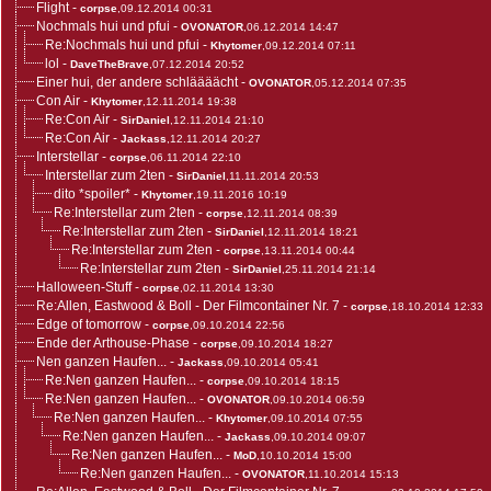
Flight
-
corpse
,09.12.2014 00:31
Nochmals hui und pfui
-
OVONATOR
,06.12.2014 14:47
Re:Nochmals hui und pfui
-
Khytomer
,09.12.2014 07:11
lol
-
DaveTheBrave
,07.12.2014 20:52
Einer hui, der andere schläääächt
-
OVONATOR
,05.12.2014 07:35
Con Air
-
Khytomer
,12.11.2014 19:38
Re:Con Air
-
SirDaniel
,12.11.2014 21:10
Re:Con Air
-
Jackass
,12.11.2014 20:27
Interstellar
-
corpse
,06.11.2014 22:10
Interstellar zum 2ten
-
SirDaniel
,11.11.2014 20:53
dito *spoiler*
-
Khytomer
,19.11.2016 10:19
Re:Interstellar zum 2ten
-
corpse
,12.11.2014 08:39
Re:Interstellar zum 2ten
-
SirDaniel
,12.11.2014 18:21
Re:Interstellar zum 2ten
-
corpse
,13.11.2014 00:44
Re:Interstellar zum 2ten
-
SirDaniel
,25.11.2014 21:14
Halloween-Stuff
-
corpse
,02.11.2014 13:30
Re:Allen, Eastwood & Boll - Der Filmcontainer Nr. 7
-
corpse
,18.10.2014 12:33
Edge of tomorrow
-
corpse
,09.10.2014 22:56
Ende der Arthouse-Phase
-
corpse
,09.10.2014 18:27
Nen ganzen Haufen...
-
Jackass
,09.10.2014 05:41
Re:Nen ganzen Haufen...
-
corpse
,09.10.2014 18:15
Re:Nen ganzen Haufen...
-
OVONATOR
,09.10.2014 06:59
Re:Nen ganzen Haufen...
-
Khytomer
,09.10.2014 07:55
Re:Nen ganzen Haufen...
-
Jackass
,09.10.2014 09:07
Re:Nen ganzen Haufen...
-
MoD
,10.10.2014 15:00
Re:Nen ganzen Haufen...
-
OVONATOR
,11.10.2014 15:13