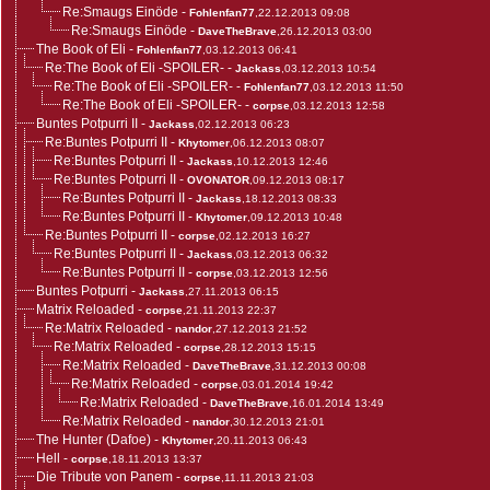
Re:Smaugs Einöde
-
Fohlenfan77
,22.12.2013 09:08
Re:Smaugs Einöde
-
DaveTheBrave
,26.12.2013 03:00
The Book of Eli
-
Fohlenfan77
,03.12.2013 06:41
Re:The Book of Eli -SPOILER-
-
Jackass
,03.12.2013 10:54
Re:The Book of Eli -SPOILER-
-
Fohlenfan77
,03.12.2013 11:50
Re:The Book of Eli -SPOILER-
-
corpse
,03.12.2013 12:58
Buntes Potpurri II
-
Jackass
,02.12.2013 06:23
Re:Buntes Potpurri II
-
Khytomer
,06.12.2013 08:07
Re:Buntes Potpurri II
-
Jackass
,10.12.2013 12:46
Re:Buntes Potpurri II
-
OVONATOR
,09.12.2013 08:17
Re:Buntes Potpurri II
-
Jackass
,18.12.2013 08:33
Re:Buntes Potpurri II
-
Khytomer
,09.12.2013 10:48
Re:Buntes Potpurri II
-
corpse
,02.12.2013 16:27
Re:Buntes Potpurri II
-
Jackass
,03.12.2013 06:32
Re:Buntes Potpurri II
-
corpse
,03.12.2013 12:56
Buntes Potpurri
-
Jackass
,27.11.2013 06:15
Matrix Reloaded
-
corpse
,21.11.2013 22:37
Re:Matrix Reloaded
-
nandor
,27.12.2013 21:52
Re:Matrix Reloaded
-
corpse
,28.12.2013 15:15
Re:Matrix Reloaded
-
DaveTheBrave
,31.12.2013 00:08
Re:Matrix Reloaded
-
corpse
,03.01.2014 19:42
Re:Matrix Reloaded
-
DaveTheBrave
,16.01.2014 13:49
Re:Matrix Reloaded
-
nandor
,30.12.2013 21:01
The Hunter (Dafoe)
-
Khytomer
,20.11.2013 06:43
Hell
-
corpse
,18.11.2013 13:37
Die Tribute von Panem
-
corpse
,11.11.2013 21:03