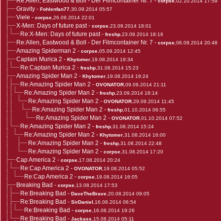
Re:Allen, Eastwood & Boll - Der Filmcontainer Nr. 7
-
corpse
,02.10.2014 17:59
Gravity
-
Fohlenfan77
,30.09.2014 05:57
Viele
-
corpse
,26.09.2014 22:01
X-Men: Days of future past
-
corpse
,23.09.2014 18:01
Re:X-Men: Days of future past
-
freshp
,23.09.2014 18:16
Re:Allen, Eastwood & Boll - Der Filmcontainer Nr. 7
-
corpse
,06.09.2014 20:48
Amazing Spiderman 2
-
corpse
,05.09.2014 12:45
Captain Murica 2
-
Khytomer
,19.08.2014 19:34
Re:Captain Murica 2
-
freshp
,31.08.2014 15:23
Amazing Spider Man 2
-
Khytomer
,19.08.2014 19:24
Re:Amazing Spider Man 2
-
OVONATOR
,09.09.2014 21:11
Re:Amazing Spider Man 2
-
freshp
,23.09.2014 18:14
Re:Amazing Spider Man 2
-
OVONATOR
,29.09.2014 11:45
Re:Amazing Spider Man 2
-
freshp
,01.10.2014 06:55
Re:Amazing Spider Man 2
-
OVONATOR
,01.10.2014 07:52
Re:Amazing Spider Man 2
-
freshp
,31.08.2014 15:24
Re:Amazing Spider Man 2
-
Khytomer
,31.08.2014 16:00
Re:Amazing Spider Man 2
-
freshp
,31.08.2014 22:48
Re:Amazing Spider Man 2
-
corpse
,31.08.2014 17:20
Cap America 2
-
corpse
,17.08.2014 20:24
Re:Cap America 2
-
OVONATOR
,19.08.2014 05:52
Re:Cap America 2
-
corpse
,19.08.2014 16:05
Breaking Bad
-
corpse
,13.08.2014 17:53
Re:Breaking Bad
-
DaveTheBrave
,20.08.2014 09:05
Re:Breaking Bad
-
SirDaniel
,16.08.2014 06:54
Re:Breaking Bad
-
corpse
,16.08.2014 19:26
Re:Breaking Bad
-
Jackass
,15.08.2014 05:11