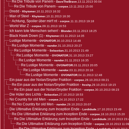
Re:Die Tribute von Panem
-
DaveTheBrave
,13.11.2013 00:04
Re:Die Tribute von Panem
-
corpse
,13.11.2013 15:00
Dredd
-
Khytomer
,10.11.2013 16:32
Man of Steel
-
Khytomer
,10.11.2013 16:30
Achtung, Spoiler über mir!! nt
-
corpse
,11.11.2013 19:18
World War Z
-
corpse
,09.11.2013 16:53
Ich kann tote Menschen sehen!
-
Blonder
,03.11.2013 18:25
Black Hawk Down (1)
-
Khytomer
,03.11.2013 14:35
Lustige Momente
-
OVONATOR
,30.10.2013 14:48
Re:Lustige Momente
-
nandor
,31.10.2013 20:27
Re:Lustige Momente
-
Sebastian
,31.10.2013 21:49
Re:Lustige Momente
-
OVONATOR
,31.10.2013 23:27
Re:Lustige Momente
-
nandor
,01.11.2013 16:35
Re:Lustige Momente
-
OVONATOR
,03.11.2013 20:05
Re:Lustige Momente
-
nandor
,03.11.2013 20:16
Re:Lustige Momente
-
OVONATOR
,04.11.2013 12:48
Ein paar aus der Nolan/Snyder Fraktion
-
corpse
,28.10.2013 09:21
Re:Ein paar aus der Nolan/Snyder Fraktion
-
freshp
,29.10.2013 19:15
Re:Ein paar aus der Nolan/Snyder Fraktion
-
corpse
,30.10.2013 08:23
Die Hüter des Lichts
-
Sebastian
,27.10.2013 18:53
No Country for old Men
-
corpse
,24.10.2013 17:22
Re:No Country for old Men
-
nandor
,29.10.2013 20:07
Die Ultimative Erklärung zum Inception Ende
-
Lordidude
,17.10.2013 23:49
Re:Die Ultimative Erklärung zum Inception Ende
-
corpse
,18.10.2013 15:20
Re:Die Ultimative Erklärung zum Inception Ende
-
Lordidude
,18.10.2013 23:
Re:Die Ultimative Erklärung zum Inception Ende
-
corpse
,19.10.2013 11:0
Re:Die Ultimative Erklärung zum Inception Ende
-
Lordidude
,19.10.2013 