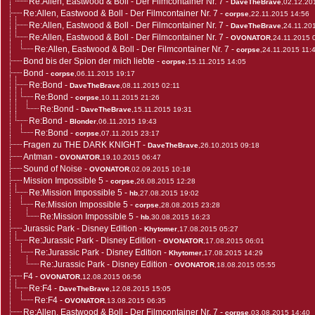
Re:Allen, Eastwood & Boll - Der Filmcontainer Nr. 7
-
DaveTheBrave
,02.12.20
Re:Allen, Eastwood & Boll - Der Filmcontainer Nr. 7
-
corpse
,22.11.2015 14:56
Re:Allen, Eastwood & Boll - Der Filmcontainer Nr. 7
-
DaveTheBrave
,24.11.20
Re:Allen, Eastwood & Boll - Der Filmcontainer Nr. 7
-
OVONATOR
,24.11.2015 
Re:Allen, Eastwood & Boll - Der Filmcontainer Nr. 7
-
corpse
,24.11.2015 11:
Bond bis der Spion der mich liebte
-
corpse
,15.11.2015 14:05
Bond
-
corpse
,06.11.2015 19:17
Re:Bond
-
DaveTheBrave
,08.11.2015 02:11
Re:Bond
-
corpse
,10.11.2015 21:26
Re:Bond
-
DaveTheBrave
,15.11.2015 19:31
Re:Bond
-
Blonder
,06.11.2015 19:43
Re:Bond
-
corpse
,07.11.2015 23:17
Fragen zu THE DARK KNIGHT
-
DaveTheBrave
,26.10.2015 09:18
Antman
-
OVONATOR
,19.10.2015 06:47
Sound of Noise
-
OVONATOR
,02.09.2015 10:18
Mission Impossible 5
-
corpse
,26.08.2015 12:28
Re:Mission Impossible 5
-
hb
,27.08.2015 19:02
Re:Mission Impossible 5
-
corpse
,28.08.2015 23:28
Re:Mission Impossible 5
-
hb
,30.08.2015 16:23
Jurassic Park - Disney Edition
-
Khytomer
,17.08.2015 05:27
Re:Jurassic Park - Disney Edition
-
OVONATOR
,17.08.2015 06:01
Re:Jurassic Park - Disney Edition
-
Khytomer
,17.08.2015 14:29
Re:Jurassic Park - Disney Edition
-
OVONATOR
,18.08.2015 05:55
F4
-
OVONATOR
,12.08.2015 06:56
Re:F4
-
DaveTheBrave
,12.08.2015 15:05
Re:F4
-
OVONATOR
,13.08.2015 06:35
Re:Allen, Eastwood & Boll - Der Filmcontainer Nr. 7
-
corpse
,03.08.2015 14:40