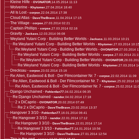
Kleine Hilfe
-
OVONATOR
,14.05.2014 11:13
Wolverine
-
Khytomer
,27.04.2014 18:40
All Is Lost
-
corpse
,22.04.2014 17:38
Cloud Atlas
-
DaveTheBrave
,11.04.2014 17:15
The Village
-
corpse
,27.03.2014 02:21
Captain Phillips
-
corpse
,27.03.2014 02:16
Gravity
-
Jackass
,12.03.2014 06:08
Weyland Yutani Corp - Building Better Worlds
-
Jackass
,11.03.2014 10:21
Re:Weyland Yutani Corp - Building Better Worlds
-
Khytomer
,27.03.2014 10:1
Re:Weyland Yutani Corp - Building Better Worlds
-
OVONATOR
,27.03.2014 1
Re:Weyland Yutani Corp - Building Better Worlds
-
corpse
,27.03.2014 21:1
Re:Weyland Yutani Corp - Building Better Worlds
-
OVONATOR
,28.03.20
Re:Weyland Yutani Corp - Building Better Worlds
-
Khytomer
,27.03.2014 1
Drecksau
-
corpse
,23.02.2014 15:16
Re:Allen, Eastwood & Boll - Der Filmcontainer Nr. 7
-
corpse
,22.02.2014 11:39
Re:Allen, Eastwood & Boll - Der Filmcontainer Nr. 7
-
Khytomer
,25.02.2014 10
Re:Allen, Eastwood & Boll - Der Filmcontainer Nr. 7
-
corpse
,25.02.2014 11:
Django Unchained
-
Fohlenfan77
,04.02.2014 06:35
Re:Django Unchained
-
nandor
,04.02.2014 17:18
2 x DiCaprio
-
OVONATOR
,20.02.2014 07:49
Re:2 x DiCaprio
-
DaveTheBrave
,23.02.2014 13:37
Hangover 3 3/10
-
Fohlenfan77
,16.01.2014 06:41
Re:Hangover 3 3/10
-
nandor
,22.01.2014 17:12
Re:Hangover 3 3/10
-
DaveTheBrave
,22.01.2014 17:14
Re:Hangover 3 3/10
-
Fohlenfan77
,24.01.2014 10:56
Re:Hangover 3 3/10
-
DaveTheBrave
,27.01.2014 12:54