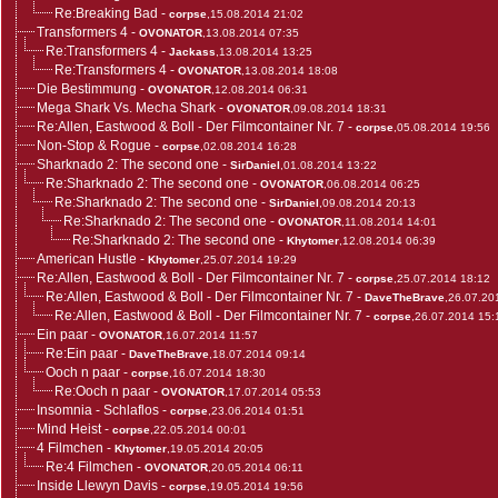
Re:Breaking Bad
-
corpse
,15.08.2014 21:02
Transformers 4
-
OVONATOR
,13.08.2014 07:35
Re:Transformers 4
-
Jackass
,13.08.2014 13:25
Re:Transformers 4
-
OVONATOR
,13.08.2014 18:08
Die Bestimmung
-
OVONATOR
,12.08.2014 06:31
Mega Shark Vs. Mecha Shark
-
OVONATOR
,09.08.2014 18:31
Re:Allen, Eastwood & Boll - Der Filmcontainer Nr. 7
-
corpse
,05.08.2014 19:56
Non-Stop & Rogue
-
corpse
,02.08.2014 16:28
Sharknado 2: The second one
-
SirDaniel
,01.08.2014 13:22
Re:Sharknado 2: The second one
-
OVONATOR
,06.08.2014 06:25
Re:Sharknado 2: The second one
-
SirDaniel
,09.08.2014 20:13
Re:Sharknado 2: The second one
-
OVONATOR
,11.08.2014 14:01
Re:Sharknado 2: The second one
-
Khytomer
,12.08.2014 06:39
American Hustle
-
Khytomer
,25.07.2014 19:29
Re:Allen, Eastwood & Boll - Der Filmcontainer Nr. 7
-
corpse
,25.07.2014 18:12
Re:Allen, Eastwood & Boll - Der Filmcontainer Nr. 7
-
DaveTheBrave
,26.07.20
Re:Allen, Eastwood & Boll - Der Filmcontainer Nr. 7
-
corpse
,26.07.2014 15:
Ein paar
-
OVONATOR
,16.07.2014 11:57
Re:Ein paar
-
DaveTheBrave
,18.07.2014 09:14
Ooch n paar
-
corpse
,16.07.2014 18:30
Re:Ooch n paar
-
OVONATOR
,17.07.2014 05:53
Insomnia - Schlaflos
-
corpse
,23.06.2014 01:51
Mind Heist
-
corpse
,22.05.2014 00:01
4 Filmchen
-
Khytomer
,19.05.2014 20:05
Re:4 Filmchen
-
OVONATOR
,20.05.2014 06:11
Inside Llewyn Davis
-
corpse
,19.05.2014 19:56