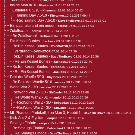
This is the end
-
corpse
,12.01.2014 15:41
Inside Man 8/10
-
Khytomer
,11.01.2014 21:47
Collateral 8.5/10
-
Khytomer
,12.01.2014 09:42
Training Day 7.5/10
-
Khytomer
,12.01.2014 09:44
Re:Training Day 7.5/10
-
DaveTheBrave
,12.01.2014 15:01
Ein paar alte und ein neuer
-
corpse
,06.01.2014 16:04
Zufallswahl
-
corpse
,03.01.2014 22:32
Re:Zufallswahl
-
SirDaniel
,04.01.2014 11:25
Ein Kessel Buntes
-
Jackass
,03.01.2014 07:00
Re:Ein Kessel Buntes
-
OVONATOR
,06.01.2014 13:43
verdrängt
-
OVONATOR
,07.01.2014 07:36
Re:Ein Kessel Buntes
-
DaveTheBrave
,03.01.2014 15:56
Re:Ein Kessel Buntes
-
Jackass
,03.01.2014 22:40
Re:Ein Kessel Buntes
-
corpse
,03.01.2014 13:28
Re:Ein Kessel Buntes
-
Jackass
,03.01.2014 22:37
Pakt der Woelfe 5/10
-
Khytomer
,29.12.2013 21:06
Re:Pakt der Woelfe 5/10
-
nandor
,30.12.2013 20:54
World War Z - 3D
-
nandor
,27.12.2013 21:55
Re:World War Z - 3D
-
SirDaniel
,28.12.2013 23:08
Re:World War Z - 3D
-
nandor
,30.12.2013 20:56
Re:World War Z - 3D
-
Sebastian
,31.12.2013 11:03
Re:World War Z - 3D
-
SirDaniel
,31.12.2013 10:34
MI: Phantom Protokoll, Iron Man 3, Hobbit 1
-
DaveTheBrave
,26.12.2013 03:11
Kick-Ass 2 & Elysium
-
corpse
,22.12.2013 01:14
Smaugs Einöde
-
corpse
,15.12.2013 23:49
Re:Smaugs Einöde
-
Fohlenfan77
,18.12.2013 18:20
Re:Smaugs Einöde
-
DaveTheBrave
,19.12.2013 12:58