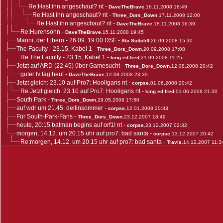
Re:Hast ihn angeschaut? nt
-
DaveTheBrave
,16.11.2008 18:49
Re:Hast ihn angeschaut? nt
-
Three_Dors_Down
,17.11.2008 12:00
Re:Hast ihn angeschaut? nt
-
DaveTheBrave
,18.11.2008 16:39
Re:Hurensohn
-
DaveTheBrave
,15.11.2008 19:45
Manni, der Libero - 26.09. 19:00 DSF
-
Stu Suttcliff
,26.09.2008 15:30
The Faculty - 23.15, Kabel 1
-
Three_Dors_Down
,20.09.2008 17:08
Re:The Faculty - 23.15, Kabel 1
-
king ed fred
,21.09.2008 11:25
Jetzt auf ARD (22.45) über Gamesucht
-
Three_Dors_Down
,12.08.2008 20:42
guter tv tag heut
-
DaveTheBrave
,12.08.2008 23:39
Jetzt gleich: 23.10 auf Pro7: Hooligans nt
-
corpse
,01.06.2008 20:42
Re:Jetzt gleich: 23.10 auf Pro7: Hooligans nt
-
king ed fred
,01.06.2008 21:30
South Park
-
Three_Dors_Down
,29.05.2008 17:50
auf wdr um 21.45: delfinsommer
-
corpse
,12.01.2008 20:33
Für South-Park-Fans
-
Three_Dors_Down
,23.12.2007 18:49
heute, 20:15 batman begins auf orf1! nt
-
corpse
,23.12.2007 02:32
morgen, 14.12. um 20.15 uhr auf pro7: bad santa
-
corpse
,13.12.2007 20:42
Re:morgen, 14.12. um 20.15 uhr auf pro7: bad santa
-
Travis
,14.12.2007 11:3