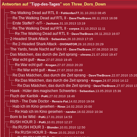
Antworten auf "
Tipp-des-Tages
" von Three_Dors_Down
The Walking Dead auf RTL II
-
Fohlenfan77
,31.10.2013 08:45
Re:The Walking Dead auf RTL II
-
DaveTheBrave
,08.11.2013 16:08
Erste Staffel? -n/T-
-
Jackass
,31.10.2013 13:19
Re:The Walking Dead auf RTL II
-
corpse
,31.10.2013 11:11
Re:The Walking Dead auf RTL II
-
DaveTheBrave
,08.11.2013 16:07
2-Headed Shark Attack
-
Sebastian
,26.10.2013 17:15
Re:2-Headed Shark Attack
-
OVONATOR
,26.10.2013 20:29
The Yards, heute Nacht auf Vox nt
-
DaveTheBrave
,07.08.2010 19:32
Das Mädchen, das durch die Zeit sprang
-
chrono
,21.07.2010 19:47
War echt gut!
-
Rinor
,27.07.2010 19:45
Re:War echt gut!
-
Krogan
,27.07.2010 20:20
Re:War echt gut!
-
Rinor
,27.07.2010 20:49
Re:Das Mädchen, das durch die Zeit sprang
-
DaveTheBrave
,22.07.2010 15:2
Re:Das Mädchen, das durch die Zeit sprang
-
Krogan
,24.07.2010 14:12
Re:Das Mädchen, das durch die Zeit sprang
-
DaveTheBrave
,27.07.2010 1
Hawk - Hüter des magischen Schwertes
-
Sebastian
,13.05.2010 15:36
Fluch der Karibik
-
PoKi
,27.02.2010 18:46
Hitch - The Date Doctor
-
Rensis-Fat
,14.02.2010 19:04
Hab ich im Kino gesehen
-
Rinor
,14.02.2010 20:00
Re:Hab ich im Kino gesehen
-
nandor
,16.02.2010 10:34
Born to be Wild
-
PoKi
,17.01.2010 14:53
RUSH HOUR 3
-
PoKi
,10.01.2010 12:27
Re:RUSH HOUR 3
-
Blonder
,10.01.2010 12:50
Re:RUSH HOUR 3
-
Rinor
,10.01.2010 17:04