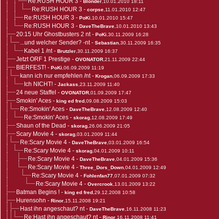
Re:RUSH HOUR 3
-
Blonder
,10.01.2010 18:11
Re:RUSH HOUR 3
-
corpse
,11.01.2010 12:47
Re:RUSH HOUR 3
-
PoKi
,10.01.2010 15:47
Re:RUSH HOUR 3
-
DaveTheBrave
,10.01.2010 13:43
20:15 Uhr Ghostbusters 2 nt
-
PoKi
,30.11.2009 16:28
...und welcher Sender? -nt
-
Sebastian
,30.11.2009 16:35
Kabel 1 /nt
-
Brutzler
,30.11.2009 16:37
Jetzt ORF 1 Prestige
-
OVONATOR
,21.11.2009 22:44
BIERFEST!
-
PoKi
,06.09.2009 11:19
kann ich nur empfehlen /nt
-
Krogan
,06.09.2009 17:33
Ich NICHT!
-
Jackass
,23.11.2009 11:40
24 neue Staffel
-
OVONATOR
,01.09.2009 17:47
Smokin' Aces
-
king ed fred
,09.08.2009 15:03
Re:Smokin' Aces
-
DaveTheBrave
,12.08.2009 12:40
Re:Smokin' Aces
-
skorag
,12.08.2009 17:49
Shaun of the Dead
-
skorag
,26.06.2009 21:05
Scary Movie 4
-
skorag
,03.01.2009 11:44
Re:Scary Movie 4
-
DaveTheBrave
,03.01.2009 16:54
Re:Scary Movie 4
-
skorag
,04.01.2009 10:11
Re:Scary Movie 4
-
DaveTheBrave
,04.01.2009 15:36
Re:Scary Movie 4
-
Three_Dors_Down
,04.01.2009 12:49
Re:Scary Movie 4
-
Fohlenfan77
,07.01.2009 07:32
Re:Scary Movie 4
-
Overcrook
,13.01.2009 13:22
Batman Begins !
-
king ed fred
,29.12.2008 10:58
Hurensohn
-
Rinor
,15.11.2008 19:21
Hast ihn angeschaut? nt
-
DaveTheBrave
,16.11.2008 11:23
Re:Hast ihn angeschaut? nt
-
Rinor
,16.11.2008 11:41