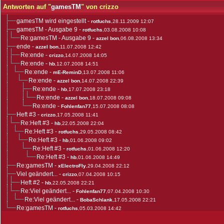
Antworten auf "
gamesTM
" von crizzo
gamesTM wird eingestellt
-
rotfuchs
,28.11.2009 12:07
gamesTM - Ausgabe 9
-
rotfuchs
,03.08.2008 10:08
Re:gamesTM - Ausgabe 9
-
azzel bon
,06.08.2008 13:34
ende
-
azzel bon
,11.07.2008 12:42
Re:ende
-
crizzo
,14.07.2008 14:05
Re:ende
-
hb
,12.07.2008 14:51
Re:ende
-
mE-ReminD
,13.07.2008 11:06
Re:ende
-
azzel bon
,14.07.2008 22:39
Re:ende
-
hb
,17.07.2008 23:18
Re:ende
-
azzel bon
,18.07.2008 09:08
Re:ende
-
Fohlenfan77
,15.07.2008 08:08
Heft #3
-
crizzo
,17.05.2008 11:41
Re:Heft #3
-
hb
,22.05.2008 22:04
Re:Heft #3
-
rotfuchs
,29.05.2008 08:42
Re:Heft #3
-
hb
,01.06.2008 09:02
Re:Heft #3
-
rotfuchs
,01.06.2008 12:20
Re:Heft #3
-
hb
,01.06.2008 14:49
Re:gamesTM
-
xElectroFly
,29.04.2008 22:12
Viel geändert...
-
crizzo
,07.04.2008 10:15
Heft #2
-
hb
,22.05.2008 22:21
Re:Viel geändert...
-
Fohlenfan77
,07.04.2008 10:30
Re:Viel geändert...
-
BobaSchlank
,17.05.2008 22:21
Re:gamesTM
-
rotfuchs
,05.03.2008 14:42