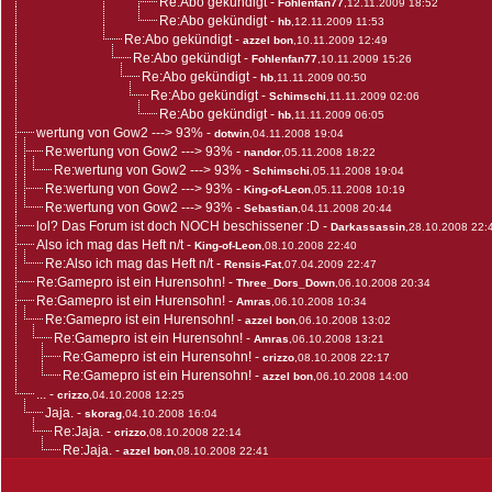
Re:Abo gekündigt
-
Fohlenfan77
,12.11.2009 18:52
Re:Abo gekündigt
-
hb
,12.11.2009 11:53
Re:Abo gekündigt
-
azzel bon
,10.11.2009 12:49
Re:Abo gekündigt
-
Fohlenfan77
,10.11.2009 15:26
Re:Abo gekündigt
-
hb
,11.11.2009 00:50
Re:Abo gekündigt
-
Schimschi
,11.11.2009 02:06
Re:Abo gekündigt
-
hb
,11.11.2009 06:05
wertung von Gow2 ---> 93%
-
dotwin
,04.11.2008 19:04
Re:wertung von Gow2 ---> 93%
-
nandor
,05.11.2008 18:22
Re:wertung von Gow2 ---> 93%
-
Schimschi
,05.11.2008 19:04
Re:wertung von Gow2 ---> 93%
-
King-of-Leon
,05.11.2008 10:19
Re:wertung von Gow2 ---> 93%
-
Sebastian
,04.11.2008 20:44
lol? Das Forum ist doch NOCH beschissener :D
-
Darkassassin
,28.10.2008 22:
Also ich mag das Heft n/t
-
King-of-Leon
,08.10.2008 22:40
Re:Also ich mag das Heft n/t
-
Rensis-Fat
,07.04.2009 22:47
Re:Gamepro ist ein Hurensohn!
-
Three_Dors_Down
,06.10.2008 20:34
Re:Gamepro ist ein Hurensohn!
-
Amras
,06.10.2008 10:34
Re:Gamepro ist ein Hurensohn!
-
azzel bon
,06.10.2008 13:02
Re:Gamepro ist ein Hurensohn!
-
Amras
,06.10.2008 13:21
Re:Gamepro ist ein Hurensohn!
-
crizzo
,08.10.2008 22:17
Re:Gamepro ist ein Hurensohn!
-
azzel bon
,06.10.2008 14:00
...
-
crizzo
,04.10.2008 12:25
Jaja.
-
skorag
,04.10.2008 16:04
Re:Jaja.
-
crizzo
,08.10.2008 22:14
Re:Jaja.
-
azzel bon
,08.10.2008 22:41