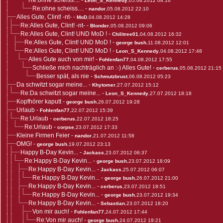
Re:ohne scheiss....
-
Leon_S_Kennedy
,05.08.2012 08:16
Re:ohne scheiss....
-
nandor
,05.08.2012 22:10
Alles Gute, Clint! -nt-
-
MoD
,04.08.2012 14:28
Re:Alles Gute, Clint! -nt-
-
Blonder
,05.08.2012 09:06
Re:Alles Gute, Clint! UND MoD !
-
Chilitree01
,04.08.2012 16:32
Re:Alles Gute, Clint! UND MoD !
-
george bush
,11.08.2012 12:01
Re:Alles Gute, Clint! UND MoD !
-
Leon_S_Kennedy
,04.08.2012 17:48
Alles Gute auch von mir!
-
Fohlenfan77
,04.08.2012 17:55
Schließe mich nachträglich an :-) Alles Gute!
-
cerberus
,05.08.2012 21:15
Besser spät, als nie
-
Schmutzbrust
,06.08.2012 05:23
Da schwitzt sogar meine...
-
Khytomer
,27.07.2012 15:12
Re:Da schwitzt sogar meine...
-
Leon_S_Kennedy
,27.07.2012 18:18
Kopfhörer kaputt
-
george bush
,26.07.2012 19:28
Urlaub
-
Fohlenfan77
,22.07.2012 15:39
Re:Urlaub
-
cerberus
,22.07.2012 18:25
Re:Urlaub
-
corpse
,23.07.2012 17:33
Kleine Firmen Feier
-
nandor
,21.07.2012 11:58
OMG!
-
george bush
,19.07.2012 23:13
Happy B-Day Kevin...
-
Jackass
,23.07.2012 06:37
Re:Happy B-Day Kevin...
-
george bush
,23.07.2012 18:09
Re:Happy B-Day Kevin...
-
Jackass
,25.07.2012 06:07
Re:Happy B-Day Kevin...
-
george bush
,26.07.2012 21:00
Re:Happy B-Day Kevin...
-
cerberus
,23.07.2012 18:51
Re:Happy B-Day Kevin...
-
george bush
,23.07.2012 19:34
Re:Happy B-Day Kevin...
-
Sebastian
,23.07.2012 18:20
Von mir auch!
-
Fohlenfan77
,24.07.2012 17:44
Re:Von mir auch!
-
george bush
,24.07.2012 19:21