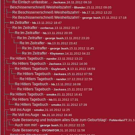
Re:Einfach unfassbar...
-
Jackass
,16.11.2012 09:10
Beschissenerschneiß Weisheitszahn!
-
Blonder
,15.11.2012 09:05
Re:Beschissenerschneiß Weisheitszahn!
-
hb
,17.11.2012 12:22
Re:Beschissenerschneiß Weisheitszahn!
-
george bush
,15.11.2012 17:18
Im Zeitraffer
-
hb
,13.11.2012 18:47
Re:Im Zeitraffer
-
cerberus
,13.11.2012 20:17
Re:Im Zeitraffer
-
hb
,13.11.2012 20:35
Re:Im Zeitraffer
-
george bush
,13.11.2012 23:20
Re:Im Zeitraffer
-
hb
,13.11.2012 23:42
Re:Im Zeitraffer
-
george bush
,15.11.2012 11:45
Re:Im Zeitraffer
-
Khytomer
,14.11.2012 04:22
Re:Hitlers Tagebuch
-
nandor
,13.11.2012 13:22
Re:Hitlers Tagebuch
-
Jackass
,13.11.2012 14:30
Re:Hitlers Tagebuch
-
Guybrush_5
,13.11.2012 16:59
Re:Hitlers Tagebuch
-
Jackass
,15.11.2012 07:58
Re:Hitlers Tagebuch
-
nandor
,17.12.2012 22:56
Re:Hitlers Tagebuch
-
hb
,13.11.2012 16:08
Re:Hitlers Tagebuch
-
Jackass
,15.11.2012 07:58
Re:Hitlers Tagebuch
-
smoke
,01.11.2012 16:41
Re:Hitlers Tagebuch
-
hb
,01.11.2012 17:31
Re:Hitlers Tagebuch
-
smoke
,01.11.2012 17:39
Voll ins Auge
-
smoke
,31.10.2012 11:25
Re:Voll ins Auge
-
hb
,31.10.2012 16:46
Gute Besserung und trotzdem alles Gute zum Geburtstag!
-
Fohlenfan77
,31.
Auch von mir!
-
george bush
,31.10.2012 22:15
Gute Besserung
-
OVONATOR
,31.10.2012 11:58