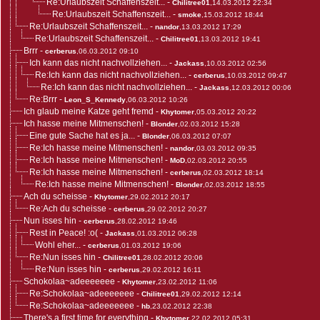
Re:Urlaubszeit Schaffenszeit...
-
Chilitree01
,14.03.2012 22:34
Re:Urlaubszeit Schaffenszeit...
-
smoke
,15.03.2012 18:44
Re:Urlaubszeit Schaffenszeit...
-
nandor
,13.03.2012 17:29
Re:Urlaubszeit Schaffenszeit...
-
Chilitree01
,13.03.2012 19:41
Brrr
-
cerberus
,06.03.2012 09:10
Ich kann das nicht nachvollziehen...
-
Jackass
,10.03.2012 02:56
Re:Ich kann das nicht nachvollziehen...
-
cerberus
,10.03.2012 09:47
Re:Ich kann das nicht nachvollziehen...
-
Jackass
,12.03.2012 00:06
Re:Brrr
-
Leon_S_Kennedy
,06.03.2012 10:26
Ich glaub meine Katze geht fremd
-
Khytomer
,05.03.2012 20:22
Ich hasse meine Mitmenschen!
-
Blonder
,02.03.2012 15:28
Eine gute Sache hat es ja...
-
Blonder
,06.03.2012 07:07
Re:Ich hasse meine Mitmenschen!
-
nandor
,03.03.2012 09:35
Re:Ich hasse meine Mitmenschen!
-
MoD
,02.03.2012 20:55
Re:Ich hasse meine Mitmenschen!
-
cerberus
,02.03.2012 18:14
Re:Ich hasse meine Mitmenschen!
-
Blonder
,02.03.2012 18:55
Ach du scheisse
-
Khytomer
,29.02.2012 20:17
Re:Ach du scheisse
-
cerberus
,29.02.2012 20:27
Nun isses hin
-
cerberus
,28.02.2012 19:46
Rest in Peace! :o(
-
Jackass
,01.03.2012 06:28
Wohl eher...
-
cerberus
,01.03.2012 19:06
Re:Nun isses hin
-
Chilitree01
,28.02.2012 20:06
Re:Nun isses hin
-
cerberus
,29.02.2012 16:11
Schokolaa~adeeeeeee
-
Khytomer
,23.02.2012 11:06
Re:Schokolaa~adeeeeeee
-
Chilitree01
,29.02.2012 12:14
Re:Schokolaa~adeeeeeee
-
hb
,23.02.2012 22:38
There's a first time for everything
-
Khytomer
,22.02.2012 05:31