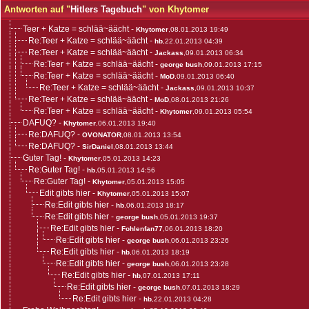
Antworten auf "
Hitlers Tagebuch
" von Khytomer
Teer + Katze = schlää~äächt
-
Khytomer
,08.01.2013 19:49
Re:Teer + Katze = schlää~äächt
-
hb
,22.01.2013 04:39
Re:Teer + Katze = schlää~äächt
-
Jackass
,09.01.2013 06:34
Re:Teer + Katze = schlää~äächt
-
george bush
,09.01.2013 17:15
Re:Teer + Katze = schlää~äächt
-
MoD
,09.01.2013 06:40
Re:Teer + Katze = schlää~äächt
-
Jackass
,09.01.2013 10:37
Re:Teer + Katze = schlää~äächt
-
MoD
,08.01.2013 21:26
Re:Teer + Katze = schlää~äächt
-
Khytomer
,09.01.2013 05:54
DAFUQ?
-
Khytomer
,06.01.2013 19:40
Re:DAFUQ?
-
OVONATOR
,08.01.2013 13:54
Re:DAFUQ?
-
SirDaniel
,08.01.2013 13:44
Guter Tag!
-
Khytomer
,05.01.2013 14:23
Re:Guter Tag!
-
hb
,05.01.2013 14:56
Re:Guter Tag!
-
Khytomer
,05.01.2013 15:05
Edit gibts hier
-
Khytomer
,05.01.2013 15:07
Re:Edit gibts hier
-
hb
,06.01.2013 18:17
Re:Edit gibts hier
-
george bush
,05.01.2013 19:37
Re:Edit gibts hier
-
Fohlenfan77
,06.01.2013 18:20
Re:Edit gibts hier
-
george bush
,06.01.2013 23:26
Re:Edit gibts hier
-
hb
,06.01.2013 18:19
Re:Edit gibts hier
-
george bush
,06.01.2013 23:28
Re:Edit gibts hier
-
hb
,07.01.2013 17:11
Re:Edit gibts hier
-
george bush
,07.01.2013 18:29
Re:Edit gibts hier
-
hb
,22.01.2013 04:28