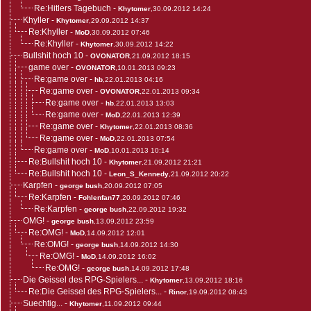
Re:Hitlers Tagebuch
-
Khytomer
,30.09.2012 14:24
Khyller
-
Khytomer
,29.09.2012 14:37
Re:Khyller
-
MoD
,30.09.2012 07:46
Re:Khyller
-
Khytomer
,30.09.2012 14:22
Bullshit hoch 10
-
OVONATOR
,21.09.2012 18:15
game over
-
OVONATOR
,10.01.2013 09:23
Re:game over
-
hb
,22.01.2013 04:16
Re:game over
-
OVONATOR
,22.01.2013 09:34
Re:game over
-
hb
,22.01.2013 13:03
Re:game over
-
MoD
,22.01.2013 12:39
Re:game over
-
Khytomer
,22.01.2013 08:36
Re:game over
-
MoD
,22.01.2013 07:54
Re:game over
-
MoD
,10.01.2013 10:14
Re:Bullshit hoch 10
-
Khytomer
,21.09.2012 21:21
Re:Bullshit hoch 10
-
Leon_S_Kennedy
,21.09.2012 20:22
Karpfen
-
george bush
,20.09.2012 07:05
Re:Karpfen
-
Fohlenfan77
,20.09.2012 07:46
Re:Karpfen
-
george bush
,22.09.2012 19:32
OMG!
-
george bush
,13.09.2012 23:59
Re:OMG!
-
MoD
,14.09.2012 12:01
Re:OMG!
-
george bush
,14.09.2012 14:30
Re:OMG!
-
MoD
,14.09.2012 16:02
Re:OMG!
-
george bush
,14.09.2012 17:48
Die Geissel des RPG-Spielers...
-
Khytomer
,13.09.2012 18:16
Re:Die Geissel des RPG-Spielers...
-
Rinor
,19.09.2012 08:43
Suechtig...
-
Khytomer
,11.09.2012 09:44