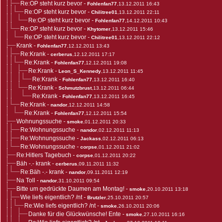
Re:OP steht kurz bevor
-
Fohlenfan77
,13.12.2011 16:43
Re:OP steht kurz bevor
-
Chilitree01
,13.12.2011 22:11
Re:OP steht kurz bevor
-
Fohlenfan77
,14.12.2011 10:43
Re:OP steht kurz bevor
-
Khytomer
,13.12.2011 15:46
Re:OP steht kurz bevor
-
Chilitree01
,13.12.2011 22:12
Krank
-
Fohlenfan77
,12.12.2011 13:43
Re:Krank
-
cerberus
,12.12.2011 17:17
Re:Krank
-
Fohlenfan77
,12.12.2011 19:08
Re:Krank
-
Leon_S_Kennedy
,13.12.2011 11:45
Re:Krank
-
Fohlenfan77
,13.12.2011 16:40
Re:Krank
-
Schmutzbrust
,13.12.2011 06:44
Re:Krank
-
Fohlenfan77
,13.12.2011 16:45
Re:Krank
-
nandor
,12.12.2011 14:58
Re:Krank
-
Fohlenfan77
,12.12.2011 15:54
Wohnungssuche
-
smoke
,01.12.2011 20:33
Re:Wohnungssuche
-
nandor
,02.12.2011 11:13
Re:Wohnungssuche
-
Jackass
,02.12.2011 06:13
Re:Wohnungssuche
-
corpse
,01.12.2011 21:02
Re:Hitlers Tagebuch
-
corpse
,01.12.2011 20:22
Bäh -.- krank
-
cerberus
,09.11.2011 11:32
Re:Bäh -.- krank
-
nandor
,09.11.2011 12:19
Na Toll
-
nandor
,31.10.2011 09:54
Bitte um gedrückte Daumen am Montag!
-
smoke
,20.10.2011 13:18
Wie liefs eigentlich? /nt
-
Brutzler
,25.10.2011 20:57
Re:Wie liefs eigentlich? /nt
-
smoke
,26.10.2011 20:06
Danke für die Glückwünsche! Ente
-
smoke
,27.10.2011 16:16