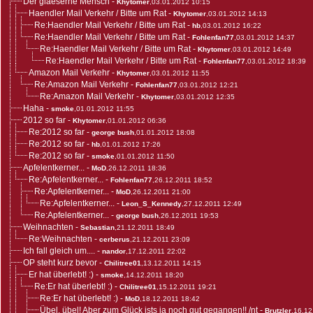
Der glaeserne Mensch
-
Khytomer
,03.01.2012 10:15
Haendler Mail Verkehr / Bitte um Rat
-
Khytomer
,03.01.2012 14:13
Re:Haendler Mail Verkehr / Bitte um Rat
-
hb
,03.01.2012 16:22
Re:Haendler Mail Verkehr / Bitte um Rat
-
Fohlenfan77
,03.01.2012 14:37
Re:Haendler Mail Verkehr / Bitte um Rat
-
Khytomer
,03.01.2012 14:49
Re:Haendler Mail Verkehr / Bitte um Rat
-
Fohlenfan77
,03.01.2012 18:39
Amazon Mail Verkehr
-
Khytomer
,03.01.2012 11:55
Re:Amazon Mail Verkehr
-
Fohlenfan77
,03.01.2012 12:21
Re:Amazon Mail Verkehr
-
Khytomer
,03.01.2012 12:35
Haha
-
smoke
,01.01.2012 11:55
2012 so far
-
Khytomer
,01.01.2012 06:36
Re:2012 so far
-
george bush
,01.01.2012 18:08
Re:2012 so far
-
hb
,01.01.2012 17:26
Re:2012 so far
-
smoke
,01.01.2012 11:50
Apfelentkerner...
-
MoD
,26.12.2011 18:36
Re:Apfelentkerner...
-
Fohlenfan77
,26.12.2011 18:52
Re:Apfelentkerner...
-
MoD
,26.12.2011 21:00
Re:Apfelentkerner...
-
Leon_S_Kennedy
,27.12.2011 12:49
Re:Apfelentkerner...
-
george bush
,26.12.2011 19:53
Weihnachten
-
Sebastian
,21.12.2011 18:49
Re:Weihnachten
-
cerberus
,21.12.2011 23:09
Ich fall gleich um....
-
nandor
,17.12.2011 22:02
OP steht kurz bevor
-
Chilitree01
,13.12.2011 14:15
Er hat überlebt! :)
-
smoke
,14.12.2011 18:20
Re:Er hat überlebt! :)
-
Chilitree01
,15.12.2011 19:21
Re:Er hat überlebt! :)
-
MoD
,18.12.2011 18:42
Übel, übel! Aber zum Glück ists ja noch gut gegangen!! /nt
-
Brutzler
,16.12