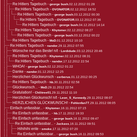
Re:Hitlers Tagebuch
-
george bush
,02.12.2012 01:28
Re:Hitlers Tagebuch
-
OVONATOR
,02.12.2012 18:52
Re:Hitlers Tagebuch
-
george bush
,03.12.2012 00:30
Re:Hitlers Tagebuch
-
OVONATOR
,03.12.2012 07:36
Re:Hitlers Tagebuch
-
george bush
,04.12.2012 14:14
Re:Hitlers Tagebuch
-
Khytomer
,02.12.2012 08:27
Re:Hitlers Tagebuch
-
george bush
,03.12.2012 00:22
Re:Hitlers Tagebuch
-
MoD
,01.12.2012 10:10
Re:Hitlers Tagebuch
-
nandor
,29.11.2012 07:55
Wünsche nur das Beste! n/t
-
Lordidude
,03.12.2012 20:46
Re:Hitlers Tagebuch
-
Khytomer
,02.12.2012 08:31
Re:Hitlers Tagebuch
-
nandor
,17.12.2012 22:54
WHOA!
-
george bush
,02.12.2012 01:22
Danke
-
nandor
,01.12.2012 12:25
Herzlichen Glückwunsch
-
cerberus
,01.12.2012 00:25
Re:Hitlers Tagebuch
-
hb
,30.11.2012 02:58
Glückwunsch...
-
MoD
,29.11.2012 22:54
Gratulation!
-
Chilitree01
,29.11.2012 11:10
Herzlichen Glückunsch! n/t
-
Leon_S_Kennedy
,29.11.2012 08:07
HERZLICHEN GLÜCKWUNSCH!
-
Fohlenfan77
,29.11.2012 08:05
Einfach unfassbar...
-
Khytomer
,16.11.2012 07:15
Re:Einfach unfassbar...
-
hb
,17.11.2012 19:33
Re:Einfach unfassbar...
-
george bush
,16.11.2012 09:47
Re:Einfach unfassbar...
-
Jackass
,16.11.2012 09:51
Hihihihi ente
-
smoke
,17.11.2012 07:20
Re:Einfach unfassbar...
-
george bush
,16.11.2012 09:53