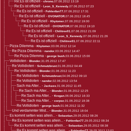
Re:Es ist offiziell
-
chrono
,07.06.2012 13:19
Re:Es ist offiziell
-
Leon_S_Kennedy
,07.06.2012 07:23
Re:Es ist offiziell
-
Fohlenfan77
,07.06.2012 17:31
Re:Es ist offiziell
-
OVONATOR
,07.06.2012 18:45
Re:Es ist offiziell
-
Khytomer
,07.06.2012 19:00
Re:Es ist offiziell
-
OVONATOR
,07.06.2012 19:10
Re:Es ist offiziell
-
Chilitree01
,07.06.2012 21:09
Re:Es ist offiziell
-
Leon_S_Kennedy
,07.06.2012 21:26
Re:Es ist offiziell
-
Chilitree01
,07.06.2012 22:11
Pizza Dilemma
-
Khytomer
,03.06.2012 12:14
Re:Pizza Dilemma
-
nandor
,03.06.2012 14:47
Re:Pizza Dilemma
-
george bush
,03.06.2012 15:00
Vollidioten
-
Blonder
,31.05.2012 17:47
Re:Vollidioten
-
Schmutzbrust
,01.06.2012 04:49
Re:Vollidioten
-
Blonder
,01.06.2012 11:23
Re:Vollidioten
-
Schmutzbrust
,04.06.2012 09:10
Re:Vollidioten
-
nandor
,02.06.2012 13:54
Sach ma Alter...
-
Jackass
,01.06.2012 11:45
Re:Sach ma Alter...
-
Blonder
,01.06.2012 12:25
Re:Sach ma Alter...
-
Krogan
,06.06.2012 16:33
Re:Sach ma Alter...
-
corpse
,01.06.2012 18:38
Re:Vollidioten
-
george bush
,01.06.2012 11:32
Und verdammter Mist...
-
Blonder
,31.05.2012 18:04
Es kommt selten was allein...
-
Sebastian
,29.05.2012 08:26
Re:Es kommt selten was allein...
-
Fohlenfan77
,29.05.2012 08:34
Re:Es kommt selten was allein...
-
Sebastian
,29.05.2012 08:38
Re:Es kommt selten was allein...
-
Fohlenfan77
,29.05.2012 12:02