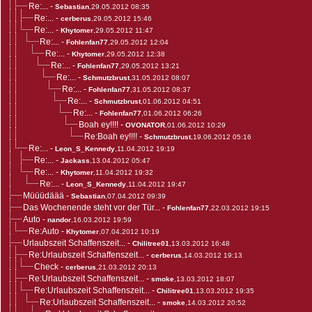
Re:...
-
Sebastian
,29.05.2012 08:35
Re:...
-
cerberus
,29.05.2012 15:46
Re:...
-
Khytomer
,29.05.2012 11:47
Re:...
-
Fohlenfan77
,29.05.2012 12:04
Re:...
-
Khytomer
,29.05.2012 12:38
Re:...
-
Fohlenfan77
,29.05.2012 13:21
Re:...
-
Schmutzbrust
,31.05.2012 08:07
Re:...
-
Fohlenfan77
,31.05.2012 08:37
Re:...
-
Schmutzbrust
,01.06.2012 04:51
Re:...
-
Fohlenfan77
,01.06.2012 06:26
Boah ey!!!!
-
OVONATOR
,01.06.2012 10:29
Re:Boah ey!!!!
-
Schmutzbrust
,19.06.2012 05:16
Re:...
-
Leon_S_Kennedy
,11.04.2012 19:19
Re:...
-
Jackass
,13.04.2012 05:47
Re:...
-
Khytomer
,11.04.2012 19:32
Re:...
-
Leon_S_Kennedy
,11.04.2012 19:47
Müüüdäää
-
Sebastian
,07.04.2012 09:39
Das Wochenende steht vor der Tür...
-
Fohlenfan77
,22.03.2012 19:15
Auto
-
nandor
,16.03.2012 19:59
Re:Auto
-
Khytomer
,07.04.2012 10:19
Urlaubszeit Schaffenszeit...
-
Chilitree01
,13.03.2012 16:48
Re:Urlaubszeit Schaffenszeit...
-
cerberus
,14.03.2012 19:13
Check
-
cerberus
,21.03.2012 20:13
Re:Urlaubszeit Schaffenszeit...
-
smoke
,13.03.2012 18:07
Re:Urlaubszeit Schaffenszeit...
-
Chilitree01
,13.03.2012 19:35
Re:Urlaubszeit Schaffenszeit...
-
smoke
,14.03.2012 20:52