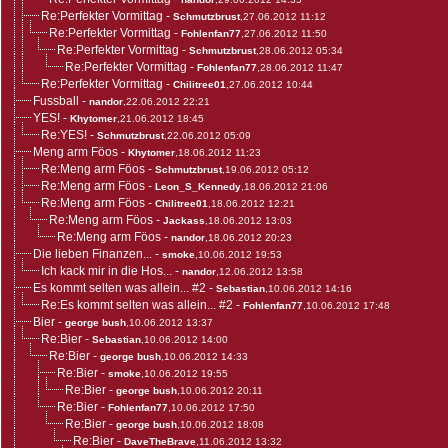
Re:Perfekter Vormittag
-
Schmutzbrust
,27.06.2012 11:12
Re:Perfekter Vormittag
-
Fohlenfan77
,27.06.2012 11:50
Re:Perfekter Vormittag
-
Schmutzbrust
,28.06.2012 05:34
Re:Perfekter Vormittag
-
Fohlenfan77
,28.06.2012 11:47
Re:Perfekter Vormittag
-
Chilitree01
,27.06.2012 10:44
Fussball
-
nandor
,22.06.2012 22:21
YES!
-
Khytomer
,21.06.2012 18:45
Re:YES!
-
Schmutzbrust
,22.06.2012 05:09
Meng arm Föos
-
Khytomer
,18.06.2012 11:23
Re:Meng arm Föos
-
Schmutzbrust
,19.06.2012 05:12
Re:Meng arm Föos
-
Leon_S_Kennedy
,18.06.2012 21:06
Re:Meng arm Föos
-
Chilitree01
,18.06.2012 12:21
Re:Meng arm Föos
-
Jackass
,18.06.2012 13:03
Re:Meng arm Föos
-
nandor
,18.06.2012 20:23
Die lieben Finanzen...
-
smoke
,10.06.2012 19:53
Ich kack mir in die Hos...
-
nandor
,12.06.2012 13:58
Es kommt selten was allein... #2
-
Sebastian
,10.06.2012 14:16
Re:Es kommt selten was allein... #2
-
Fohlenfan77
,10.06.2012 17:48
Bier
-
george bush
,10.06.2012 13:37
Re:Bier
-
Sebastian
,10.06.2012 14:00
Re:Bier
-
george bush
,10.06.2012 14:33
Re:Bier
-
smoke
,10.06.2012 19:55
Re:Bier
-
george bush
,10.06.2012 20:11
Re:Bier
-
Fohlenfan77
,10.06.2012 17:50
Re:Bier
-
george bush
,10.06.2012 18:08
Re:Bier
-
DaveTheBrave
,11.06.2012 13:32