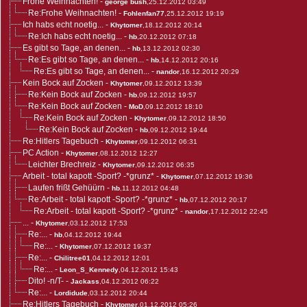
Frohe Weihnachten!
-
george bush
,25.12.2012 03:49
Re:Frohe Weihnachten!
-
Fohlenfan77
,25.12.2012 19:19
Ich habs echt noetig...
-
Khytomer
,18.12.2012 20:14
Re:Ich habs echt noetig...
-
hb
,20.12.2012 07:18
Es gibt so Tage, an denen...
-
hb
,13.12.2012 02:30
Re:Es gibt so Tage, an denen...
-
hb
,14.12.2012 20:16
Re:Es gibt so Tage, an denen...
-
nandor
,16.12.2012 20:29
Kein Bock auf Zocken
-
Khytomer
,09.12.2012 13:39
Re:Kein Bock auf Zocken
-
hb
,09.12.2012 19:57
Re:Kein Bock auf Zocken
-
MoD
,09.12.2012 18:10
Re:Kein Bock auf Zocken
-
Khytomer
,09.12.2012 18:50
Re:Kein Bock auf Zocken
-
hb
,09.12.2012 19:44
Re:Hitlers Tagebuch
-
Khytomer
,09.12.2012 06:31
PC Action
-
Khytomer
,08.12.2012 12:27
Leichter Brechreiz
-
Khytomer
,09.12.2012 06:35
Arbeit - total kapott -Sport? -*grunz*
-
Khytomer
,07.12.2012 19:36
Laufen frißt Gehüürn
-
hb
,11.12.2012 04:48
Re:Arbeit - total kapott -Sport? -*grunz*
-
hb
,07.12.2012 20:17
Re:Arbeit - total kapott -Sport? -*grunz*
-
nandor
,17.12.2012 22:45
...
-
Khytomer
,03.12.2012 17:53
Re:...
-
hb
,04.12.2012 19:44
Re:...
-
Khytomer
,07.12.2012 19:37
Re:...
-
Chilitree01
,04.12.2012 12:01
Re:...
-
Leon_S_Kennedy
,04.12.2012 15:43
Dito! -n/T-
-
Jackass
,04.12.2012 06:22
Re:...
-
Lordidude
,03.12.2012 20:44
Re:Hitlers Tagebuch
-
Khytomer
,01.12.2012 05:26