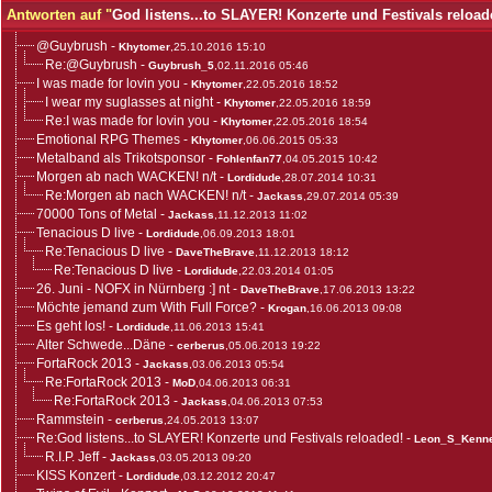
Antworten auf "
God listens...to SLAYER! Konzerte und Festivals reload
@Guybrush
-
Khytomer
,25.10.2016 15:10
Re:@Guybrush
-
Guybrush_5
,02.11.2016 05:46
I was made for lovin you
-
Khytomer
,22.05.2016 18:52
I wear my suglasses at night
-
Khytomer
,22.05.2016 18:59
Re:I was made for lovin you
-
Khytomer
,22.05.2016 18:54
Emotional RPG Themes
-
Khytomer
,06.06.2015 05:33
Metalband als Trikotsponsor
-
Fohlenfan77
,04.05.2015 10:42
Morgen ab nach WACKEN! n/t
-
Lordidude
,28.07.2014 10:31
Re:Morgen ab nach WACKEN! n/t
-
Jackass
,29.07.2014 05:39
70000 Tons of Metal
-
Jackass
,11.12.2013 11:02
Tenacious D live
-
Lordidude
,06.09.2013 18:01
Re:Tenacious D live
-
DaveTheBrave
,11.12.2013 18:12
Re:Tenacious D live
-
Lordidude
,22.03.2014 01:05
26. Juni - NOFX in Nürnberg :] nt
-
DaveTheBrave
,17.06.2013 13:22
Möchte jemand zum With Full Force?
-
Krogan
,16.06.2013 09:08
Es geht los!
-
Lordidude
,11.06.2013 15:41
Alter Schwede...Däne
-
cerberus
,05.06.2013 19:22
FortaRock 2013
-
Jackass
,03.06.2013 05:54
Re:FortaRock 2013
-
MoD
,04.06.2013 06:31
Re:FortaRock 2013
-
Jackass
,04.06.2013 07:53
Rammstein
-
cerberus
,24.05.2013 13:07
Re:God listens...to SLAYER! Konzerte und Festivals reloaded!
-
Leon_S_Kenn
R.I.P. Jeff
-
Jackass
,03.05.2013 09:20
KISS Konzert
-
Lordidude
,03.12.2012 20:47