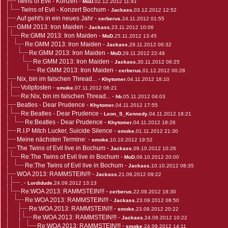
Twins of Evil - Konzert
-
MoD
,02.12.2012 11:41
Twins of Evil - Konzert Bochum
-
Jackass
,03.12.2012 12:52
Auf geht's in ein neues Jahr
-
cerberus
,24.11.2012 01:55
GMM 2013: Iron Maiden
-
Jackass
,23.11.2012 10:06
Re:GMM 2013: Iron Maiden
-
MoD
,25.11.2012 13:45
Re:GMM 2013: Iron Maiden
-
Jackass
,29.11.2012 06:32
Re:GMM 2013: Iron Maiden
-
MoD
,29.11.2012 22:48
Re:GMM 2013: Iron Maiden
-
Jackass
,30.11.2012 06:25
Re:GMM 2013: Iron Maiden
-
cerberus
,01.12.2012 00:28
Nix, bin im falschen Thread...
-
Khytomer
,04.11.2012 18:10
Vollpfosten
-
smoke
,07.11.2012 06:21
Re:Nix, bin im falschen Thread...
-
hb
,05.11.2012 04:03
Beatles - Dear Prudence
-
Khytomer
,04.11.2012 17:55
Re:Beatles - Dear Prudence
-
Leon_S_Kennedy
,04.11.2012 18:21
Re:Beatles - Dear Prudence
-
Khytomer
,04.11.2012 18:26
R.I.P Mitch Lucker, Suicide Silence
-
smoke
,01.11.2012 21:30
Meine nächsten Termine:
-
smoke
,10.10.2012 19:52
The Twins of Evil live in Bochum
-
Jackass
,09.10.2012 10:26
Re:The Twins of Evil live in Bochum
-
MoD
,09.10.2012 20:00
Re:The Twins of Evil live in Bochum
-
Jackass
,10.10.2012 08:35
WOA 2013: RAMMSTEIN!!!
-
Jackass
,21.09.2012 09:22
.
-
Lordidude
,24.09.2012 13:13
Re:WOA 2013: RAMMSTEIN!!!
-
cerberus
,22.09.2012 18:30
Re:WOA 2013: RAMMSTEIN!!!
-
Jackass
,23.09.2012 08:50
Re:WOA 2013: RAMMSTEIN!!!
-
smoke
,23.09.2012 20:22
Re:WOA 2013: RAMMSTEIN!!!
-
Jackass
,24.09.2012 10:22
Re:WOA 2013: RAMMSTEIN!!!
-
smoke
,24.09.2012 14:11