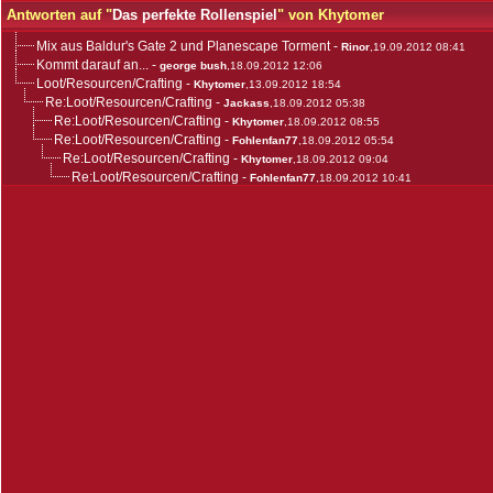
Antworten auf "
Das perfekte Rollenspiel
" von Khytomer
Mix aus Baldur's Gate 2 und Planescape Torment
-
Rinor
,19.09.2012 08:41
Kommt darauf an...
-
george bush
,18.09.2012 12:06
Loot/Resourcen/Crafting
-
Khytomer
,13.09.2012 18:54
Re:Loot/Resourcen/Crafting
-
Jackass
,18.09.2012 05:38
Re:Loot/Resourcen/Crafting
-
Khytomer
,18.09.2012 08:55
Re:Loot/Resourcen/Crafting
-
Fohlenfan77
,18.09.2012 05:54
Re:Loot/Resourcen/Crafting
-
Khytomer
,18.09.2012 09:04
Re:Loot/Resourcen/Crafting
-
Fohlenfan77
,18.09.2012 10:41