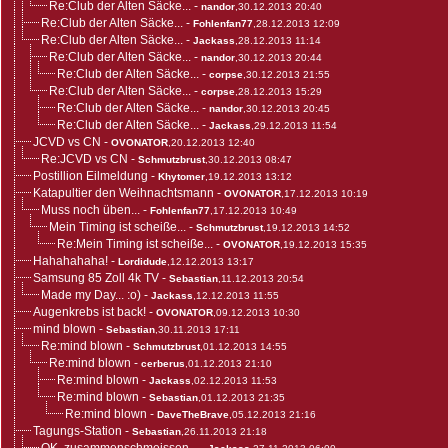
Re:Club der Alten Säcke...
-
nandor
,30.12.2013 20:40
Re:Club der Alten Säcke...
-
Fohlenfan77
,28.12.2013 12:09
Re:Club der Alten Säcke...
-
Jackass
,28.12.2013 11:14
Re:Club der Alten Säcke...
-
nandor
,30.12.2013 20:44
Re:Club der Alten Säcke...
-
corpse
,30.12.2013 21:55
Re:Club der Alten Säcke...
-
corpse
,28.12.2013 15:29
Re:Club der Alten Säcke...
-
nandor
,30.12.2013 20:45
Re:Club der Alten Säcke...
-
Jackass
,29.12.2013 11:54
JCVD vs CN
-
OVONATOR
,20.12.2013 12:40
Re:JCVD vs CN
-
Schmutzbrust
,30.12.2013 08:47
Postillion Eilmeldung
-
Khytomer
,19.12.2013 13:12
Katapultier den Weihnachtsmann
-
OVONATOR
,17.12.2013 10:19
Muss noch üben...
-
Fohlenfan77
,17.12.2013 10:49
Mein Timing ist scheiße...
-
Schmutzbrust
,19.12.2013 14:52
Re:Mein Timing ist scheiße...
-
OVONATOR
,19.12.2013 15:35
Hahahahaha!
-
Lordidude
,12.12.2013 13:17
Samsung 85 Zoll 4k TV
-
Sebastian
,11.12.2013 20:54
Made my Day... :o)
-
Jackass
,12.12.2013 11:55
Augenkrebs ist back!
-
OVONATOR
,09.12.2013 10:30
mind blown
-
Sebastian
,30.11.2013 17:11
Re:mind blown
-
Schmutzbrust
,01.12.2013 14:55
Re:mind blown
-
cerberus
,01.12.2013 21:10
Re:mind blown
-
Jackass
,02.12.2013 11:53
Re:mind blown
-
Sebastian
,01.12.2013 21:35
Re:mind blown
-
DaveTheBrave
,05.12.2013 21:16
Tagungs-Station
-
Sebastian
,26.11.2013 21:18