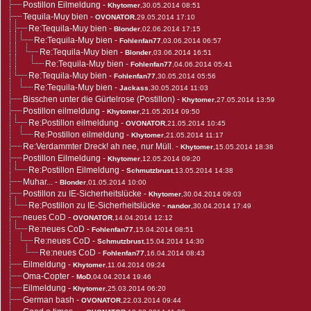
Postillon Eilmeldung
-
Khytomer
,30.05.2014 08:51
Tequila-Muy bien
-
OVONATOR
,29.05.2014 17:10
Re:Tequila-Muy bien
-
Blonder
,02.06.2014 17:15
Re:Tequila-Muy bien
-
Fohlenfan77
,03.06.2014 06:57
Re:Tequila-Muy bien
-
Blonder
,03.06.2014 16:51
Re:Tequila-Muy bien
-
Fohlenfan77
,04.06.2014 05:41
Re:Tequila-Muy bien
-
Fohlenfan77
,30.05.2014 05:56
Re:Tequila-Muy bien
-
Jackass
,30.05.2014 11:03
Bisschen unter die Gürtelrose (Postillon)
-
Khytomer
,27.05.2014 13:59
Postillon eilmeldung
-
Khytomer
,21.05.2014 09:50
Re:Postillon eilmeldung
-
OVONATOR
,21.05.2014 10:45
Re:Postillon eilmeldung
-
Khytomer
,21.05.2014 11:17
Re:Verdammter Dreck! ah nee, nur Müll.
-
Khytomer
,15.05.2014 18:38
Postillon Eilmeldung
-
Khytomer
,12.05.2014 09:20
Re:Postillon Eilmeldung
-
Schmutzbrust
,13.05.2014 14:38
Muhar...
-
Blonder
,01.05.2014 10:00
Postillon zu IE-Sicherheitslücke
-
Khytomer
,30.04.2014 09:03
Re:Postillon zu IE-Sicherheitslücke
-
nandor
,30.04.2014 17:49
neues CoD
-
OVONATOR
,14.04.2014 12:12
Re:neues CoD
-
Fohlenfan77
,15.04.2014 08:51
Re:neues CoD
-
Schmutzbrust
,15.04.2014 14:30
Re:neues CoD
-
Fohlenfan77
,16.04.2014 08:43
Eilmeldung
-
Khytomer
,11.04.2014 09:24
Oma-Copter
-
MoD
,04.04.2014 19:46
Eilmeldung
-
Khytomer
,25.03.2014 06:20
German bash
-
OVONATOR
,22.03.2014 09:44