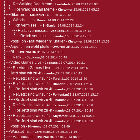
Re:Walking Dad Meme
-
Lordidude
,25.08.2014 01:07
Re:Walking Dad Meme
-
Khytomer
,25.08.2014 05:27
Gitarren...
-
SirDaniel
,14.08.2014 22:13
Wäsche...
-
SirDaniel
,14.08.2014 22:22
Ich vermisse...
-
SirDaniel
,14.08.2014 22:24
Re:Ich vermisse...
-
Jackass
,15.08.2014 05:13
Re:Ich vermisse...
-
nandor
,15.08.2014 19:57
Postillion - Mal wieder n' Knaller
-
Khytomer
,13.08.2014 13:39
Argentinien wohl pleite
-
OVONATOR
,31.07.2014 14:00
RL
-
OVONATOR
,31.07.2014 13:53
Re:RL
-
Jackass
,01.08.2014 05:48
Video Games Live
-
Jackass
,25.07.2014 10:21
Re:Video Games Live
-
Turel
,03.12.2014 13:16
Jetzt sind wir zu 4t
-
nandor
,22.07.2014 20:43
Re:Jetzt sind wir zu 4t
-
Turel
,31.07.2014 11:49
Re:Jetzt sind wir zu 4t
-
Blonder
,23.07.2014 17:14
Re:Jetzt sind wir zu 4t
-
nandor
,28.07.2014 10:28
Re:Jetzt sind wir zu 4t
-
Fohlenfan77
,23.07.2014 15:17
Re:Jetzt sind wir zu 4t
-
nandor
,28.07.2014 10:23
Re:Jetzt sind wir zu 4t
-
Jackass
,23.07.2014 09:50
Re:Jetzt sind wir zu 4t
-
nandor
,28.07.2014 10:24
Re:Jetzt sind wir zu 4t
-
Khytomer
,23.07.2014 04:18
Re:Jetzt sind wir zu 4t
-
nandor
,28.07.2014 10:28
Postillon
-
Khytomer
,07.07.2014 08:49
Wusstet ihr...
-
Lordidude
,16.06.2014 21:16
Aaaaaaaalt!
-
OVONATOR
,17.06.2014 06:06