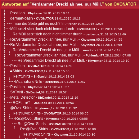
Antworten auf "
Verdammter Dreck! ah nee, nur Müll.
" von OVONATOR
Postillon
-
Khytomer
,26.01.2015 10:44
german-bash
-
OVONATOR
,18.01.2015 18:13
lmao die Seite gibt es noch?! nt
-
Rinor
,19.01.2015 12:25
Müll setzt sich doch nicht immer durch
-
OVONATOR
,17.12.2014 12:50
Re:Müll setzt sich doch nicht immer durch
-
cerberus
,31.01.2015 11:46
Re:Verdammter Dreck! ah nee, nur Müll.
-
Khytomer
,05.12.2014 14:55
Re:Verdammter Dreck! ah nee, nur Müll.
-
Khytomer
,26.11.2014 12:59
Re:Verdammter Dreck! ah nee, nur Müll.
-
nandor
,27.11.2014 17:47
Re:Verdammter Dreck! ah nee, nur Müll.
-
Fohlenfan77
,28.11.2014 07:08
Re:Verdammter Dreck! ah nee, nur Müll.
-
Khytomer
,28.11.2014 10:10
Postillon
-
OVONATOR
,20.11.2014 14:50
#Shirts
-
OVONATOR
,19.11.2014 15:06
Re:#Shirts
-
SirDaniel
,19.11.2014 18:03
Muahaha eN/Te
-
cerberus
,31.01.2015 11:47
Postillon
-
Khytomer
,14.11.2014 10:57
SATAN!
-
SirDaniel
,09.11.2014 18:57
Metal Detector
-
SirDaniel
,09.11.2014 11:19
ROFL -n/T-
-
Jackass
,09.11.2014 18:54
@Ovo: Shirts
-
Khytomer
,19.10.2014 15:32
Re:@Ovo: Shirts
-
OVONATOR
,20.10.2014 06:55
Re:@Ovo: Shirts
-
Khytomer
,20.10.2014 08:55
Re:@Ovo: Shirts
-
OVONATOR
,20.10.2014 11:00
Re:@Ovo: Shirts
-
OVONATOR
,21.10.2014 10:00
Re:@Ovo: Shirts
-
Khytomer
,21.10.2014 10:36