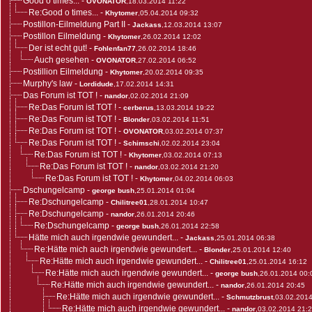
Good o times...
-
OVONATOR
,18.03.2014 11:22
Re:Good o times...
-
Khytomer
,05.04.2014 09:32
Postillon-Eilmeldung Part II
-
Jackass
,12.03.2014 13:07
Postillon Eilmeldung
-
Khytomer
,26.02.2014 12:02
Der ist echt gut!
-
Fohlenfan77
,26.02.2014 18:46
Auch gesehen
-
OVONATOR
,27.02.2014 06:52
Postillion Eilmeldung
-
Khytomer
,20.02.2014 09:35
Murphy's law
-
Lordidude
,17.02.2014 14:31
Das Forum ist TOT !
-
nandor
,02.02.2014 21:09
Re:Das Forum ist TOT !
-
cerberus
,13.03.2014 19:22
Re:Das Forum ist TOT !
-
Blonder
,03.02.2014 11:51
Re:Das Forum ist TOT !
-
OVONATOR
,03.02.2014 07:37
Re:Das Forum ist TOT !
-
Schimschi
,02.02.2014 23:04
Re:Das Forum ist TOT !
-
Khytomer
,03.02.2014 07:13
Re:Das Forum ist TOT !
-
nandor
,03.02.2014 21:20
Re:Das Forum ist TOT !
-
Khytomer
,04.02.2014 06:03
Dschungelcamp
-
george bush
,25.01.2014 01:04
Re:Dschungelcamp
-
Chilitree01
,28.01.2014 10:47
Re:Dschungelcamp
-
nandor
,26.01.2014 20:46
Re:Dschungelcamp
-
george bush
,26.01.2014 22:58
Hätte mich auch irgendwie gewundert...
-
Jackass
,25.01.2014 06:38
Re:Hätte mich auch irgendwie gewundert...
-
Blonder
,25.01.2014 12:40
Re:Hätte mich auch irgendwie gewundert...
-
Chilitree01
,25.01.2014 16:12
Re:Hätte mich auch irgendwie gewundert...
-
george bush
,26.01.2014 00:
Re:Hätte mich auch irgendwie gewundert...
-
nandor
,26.01.2014 20:45
Re:Hätte mich auch irgendwie gewundert...
-
Schmutzbrust
,03.02.201
Re:Hätte mich auch irgendwie gewundert...
-
nandor
,03.02.2014 21: