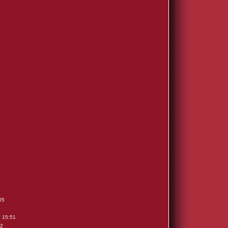
05
4 15:51
22