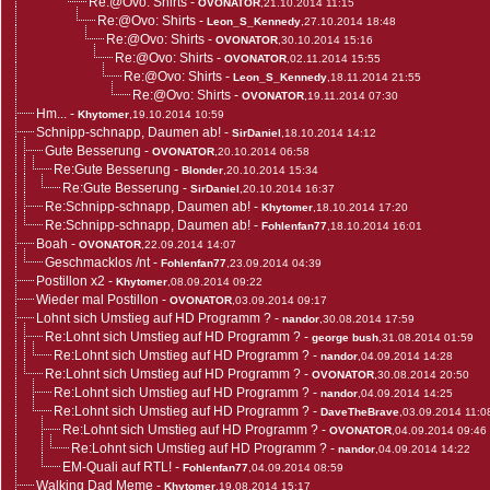
Re:@Ovo: Shirts
-
OVONATOR
,21.10.2014 11:15
Re:@Ovo: Shirts
-
Leon_S_Kennedy
,27.10.2014 18:48
Re:@Ovo: Shirts
-
OVONATOR
,30.10.2014 15:16
Re:@Ovo: Shirts
-
OVONATOR
,02.11.2014 15:55
Re:@Ovo: Shirts
-
Leon_S_Kennedy
,18.11.2014 21:55
Re:@Ovo: Shirts
-
OVONATOR
,19.11.2014 07:30
Hm...
-
Khytomer
,19.10.2014 10:59
Schnipp-schnapp, Daumen ab!
-
SirDaniel
,18.10.2014 14:12
Gute Besserung
-
OVONATOR
,20.10.2014 06:58
Re:Gute Besserung
-
Blonder
,20.10.2014 15:34
Re:Gute Besserung
-
SirDaniel
,20.10.2014 16:37
Re:Schnipp-schnapp, Daumen ab!
-
Khytomer
,18.10.2014 17:20
Re:Schnipp-schnapp, Daumen ab!
-
Fohlenfan77
,18.10.2014 16:01
Boah
-
OVONATOR
,22.09.2014 14:07
Geschmacklos /nt
-
Fohlenfan77
,23.09.2014 04:39
Postillon x2
-
Khytomer
,08.09.2014 09:22
Wieder mal Postillon
-
OVONATOR
,03.09.2014 09:17
Lohnt sich Umstieg auf HD Programm ?
-
nandor
,30.08.2014 17:59
Re:Lohnt sich Umstieg auf HD Programm ?
-
george bush
,31.08.2014 01:59
Re:Lohnt sich Umstieg auf HD Programm ?
-
nandor
,04.09.2014 14:28
Re:Lohnt sich Umstieg auf HD Programm ?
-
OVONATOR
,30.08.2014 20:50
Re:Lohnt sich Umstieg auf HD Programm ?
-
nandor
,04.09.2014 14:25
Re:Lohnt sich Umstieg auf HD Programm ?
-
DaveTheBrave
,03.09.2014 11:0
Re:Lohnt sich Umstieg auf HD Programm ?
-
OVONATOR
,04.09.2014 09:46
Re:Lohnt sich Umstieg auf HD Programm ?
-
nandor
,04.09.2014 14:22
EM-Quali auf RTL!
-
Fohlenfan77
,04.09.2014 08:59
Walking Dad Meme
-
Khytomer
,19.08.2014 15:17