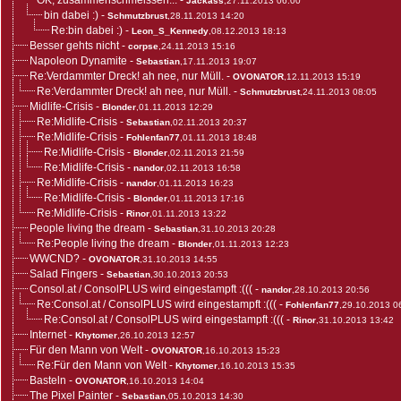
OK, zusammenschmeissen...
-
Jackass
,27.11.2013 06:00
bin dabei :)
-
Schmutzbrust
,28.11.2013 14:20
Re:bin dabei :)
-
Leon_S_Kennedy
,08.12.2013 18:13
Besser gehts nicht
-
corpse
,24.11.2013 15:16
Napoleon Dynamite
-
Sebastian
,17.11.2013 19:07
Re:Verdammter Dreck! ah nee, nur Müll.
-
OVONATOR
,12.11.2013 15:19
Re:Verdammter Dreck! ah nee, nur Müll.
-
Schmutzbrust
,24.11.2013 08:05
Midlife-Crisis
-
Blonder
,01.11.2013 12:29
Re:Midlife-Crisis
-
Sebastian
,02.11.2013 20:37
Re:Midlife-Crisis
-
Fohlenfan77
,01.11.2013 18:48
Re:Midlife-Crisis
-
Blonder
,02.11.2013 21:59
Re:Midlife-Crisis
-
nandor
,02.11.2013 16:58
Re:Midlife-Crisis
-
nandor
,01.11.2013 16:23
Re:Midlife-Crisis
-
Blonder
,01.11.2013 17:16
Re:Midlife-Crisis
-
Rinor
,01.11.2013 13:22
People living the dream
-
Sebastian
,31.10.2013 20:28
Re:People living the dream
-
Blonder
,01.11.2013 12:23
WWCND?
-
OVONATOR
,31.10.2013 14:55
Salad Fingers
-
Sebastian
,30.10.2013 20:53
Consol.at / ConsolPLUS wird eingestampft :(((
-
nandor
,28.10.2013 20:56
Re:Consol.at / ConsolPLUS wird eingestampft :(((
-
Fohlenfan77
,29.10.2013 0
Re:Consol.at / ConsolPLUS wird eingestampft :(((
-
Rinor
,31.10.2013 13:42
Internet
-
Khytomer
,26.10.2013 12:57
Für den Mann von Welt
-
OVONATOR
,16.10.2013 15:23
Re:Für den Mann von Welt
-
Khytomer
,16.10.2013 15:35
Basteln
-
OVONATOR
,16.10.2013 14:04
The Pixel Painter
-
Sebastian
,05.10.2013 14:30