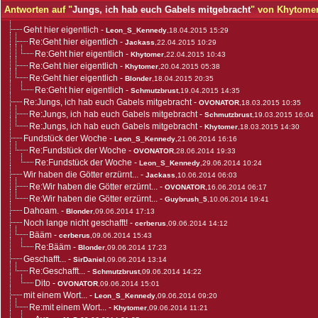
Antworten auf "
Jungs, ich hab euch Gabels mitgebracht
" von Khytome
Geht hier eigentlich
-
Leon_S_Kennedy
,18.04.2015 15:29
Re:Geht hier eigentlich
-
Jackass
,22.04.2015 10:29
Re:Geht hier eigentlich
-
Khytomer
,22.04.2015 10:43
Re:Geht hier eigentlich
-
Khytomer
,20.04.2015 05:38
Re:Geht hier eigentlich
-
Blonder
,18.04.2015 20:35
Re:Geht hier eigentlich
-
Schmutzbrust
,19.04.2015 14:35
Re:Jungs, ich hab euch Gabels mitgebracht
-
OVONATOR
,18.03.2015 10:35
Re:Jungs, ich hab euch Gabels mitgebracht
-
Schmutzbrust
,19.03.2015 16:04
Re:Jungs, ich hab euch Gabels mitgebracht
-
Khytomer
,18.03.2015 14:30
Fundstück der Woche
-
Leon_S_Kennedy
,21.06.2014 16:16
Re:Fundstück der Woche
-
OVONATOR
,28.06.2014 19:33
Re:Fundstück der Woche
-
Leon_S_Kennedy
,29.06.2014 10:24
Wir haben die Götter erzürnt...
-
Jackass
,10.06.2014 06:03
Re:Wir haben die Götter erzürnt...
-
OVONATOR
,16.06.2014 06:17
Re:Wir haben die Götter erzürnt...
-
Guybrush_5
,10.06.2014 19:41
Dahoam.
-
Blonder
,09.06.2014 17:13
Noch lange nicht geschafft!
-
cerberus
,09.06.2014 14:12
Bääm
-
cerberus
,09.06.2014 15:43
Re:Bääm
-
Blonder
,09.06.2014 17:23
Geschafft...
-
SirDaniel
,09.06.2014 13:14
Re:Geschafft...
-
Schmutzbrust
,09.06.2014 14:22
Dito
-
OVONATOR
,09.06.2014 15:01
mit einem Wort...
-
Leon_S_Kennedy
,09.06.2014 09:20
Re:mit einem Wort...
-
Khytomer
,09.06.2014 11:21