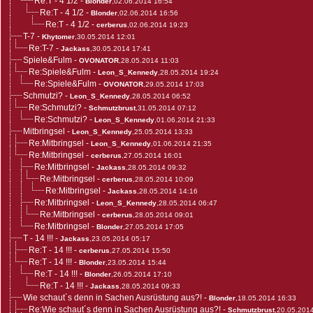
Re:T - 4 1/2
-
Blonder
,02.06.2014 16:54
Re:T - 4 1/2
-
Blonder
,02.06.2014 16:56
Re:T - 4 1/2
-
cerberus
,02.06.2014 19:23
T-7
-
Khytomer
,30.05.2014 12:01
Re:T-7
-
Jackass
,30.05.2014 17:41
Spiele&Fulm
-
OVONATOR
,28.05.2014 11:03
Re:Spiele&Fulm
-
Leon_S_Kennedy
,28.05.2014 19:24
Re:Spiele&Fulm
-
OVONATOR
,29.05.2014 17:03
Schmutzi?
-
Leon_S_Kennedy
,28.05.2014 06:52
Re:Schmutzi?
-
Schmutzbrust
,31.05.2014 07:12
Re:Schmutzi?
-
Leon_S_Kennedy
,01.06.2014 21:33
Mitbringsel
-
Leon_S_Kennedy
,25.05.2014 13:33
Re:Mitbringsel
-
Leon_S_Kennedy
,01.06.2014 21:35
Re:Mitbringsel
-
cerberus
,27.05.2014 16:01
Re:Mitbringsel
-
Jackass
,28.05.2014 09:32
Re:Mitbringsel
-
cerberus
,28.05.2014 10:09
Re:Mitbringsel
-
Jackass
,28.05.2014 14:16
Re:Mitbringsel
-
Leon_S_Kennedy
,28.05.2014 06:47
Re:Mitbringsel
-
cerberus
,28.05.2014 09:01
Re:Mitbringsel
-
Blonder
,27.05.2014 17:05
T - 14 !!!
-
Jackass
,23.05.2014 05:17
Re:T - 14 !!!
-
cerberus
,27.05.2014 15:50
Re:T - 14 !!!
-
Blonder
,23.05.2014 15:44
Re:T - 14 !!!
-
Blonder
,26.05.2014 17:10
Re:T - 14 !!!
-
Jackass
,28.05.2014 09:33
Wie schaut´s denn in Sachen Ausrüstung aus?!
-
Blonder
,18.05.2014 16:33
Re:Wie schaut´s denn in Sachen Ausrüstung aus?!
-
Schmutzbrust
,20.05.201