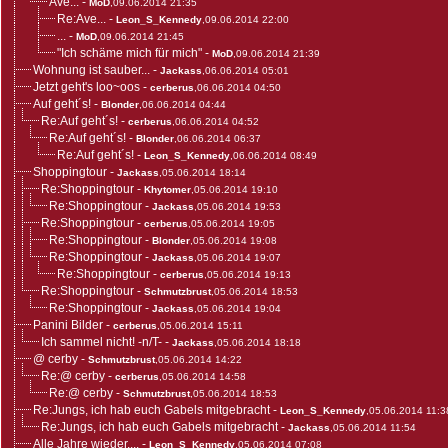
Ave...
-
MoD
,09.06.2014 21:35
Re:Ave...
-
Leon_S_Kennedy
,09.06.2014 22:00
...
-
MoD
,09.06.2014 21:45
"Ich schäme mich für mich"
-
MoD
,09.06.2014 21:39
Wohnung ist sauber...
-
Jackass
,06.06.2014 05:01
Jetzt geht's loo~oos
-
cerberus
,06.06.2014 04:50
Auf geht´s!
-
Blonder
,06.06.2014 04:44
Re:Auf geht´s!
-
cerberus
,06.06.2014 04:52
Re:Auf geht´s!
-
Blonder
,06.06.2014 06:37
Re:Auf geht´s!
-
Leon_S_Kennedy
,06.06.2014 08:49
Shoppingtour
-
Jackass
,05.06.2014 18:14
Re:Shoppingtour
-
Khytomer
,05.06.2014 19:10
Re:Shoppingtour
-
Jackass
,05.06.2014 19:53
Re:Shoppingtour
-
cerberus
,05.06.2014 19:05
Re:Shoppingtour
-
Blonder
,05.06.2014 19:08
Re:Shoppingtour
-
Jackass
,05.06.2014 19:07
Re:Shoppingtour
-
cerberus
,05.06.2014 19:13
Re:Shoppingtour
-
Schmutzbrust
,05.06.2014 18:53
Re:Shoppingtour
-
Jackass
,05.06.2014 19:04
Panini Bilder
-
cerberus
,05.06.2014 15:11
Ich sammel nicht! -n/T-
-
Jackass
,05.06.2014 18:18
@ cerby
-
Schmutzbrust
,05.06.2014 14:22
Re:@ cerby
-
cerberus
,05.06.2014 14:58
Re:@ cerby
-
Schmutzbrust
,05.06.2014 18:53
Re:Jungs, ich hab euch Gabels mitgebracht
-
Leon_S_Kennedy
,05.06.2014 11:3
Re:Jungs, ich hab euch Gabels mitgebracht
-
Jackass
,05.06.2014 11:54
Alle Jahre wieder....
-
Leon_S_Kennedy
,05.06.2014 07:08