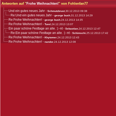
Antworten auf "
Frohe Weihnachten!
" von Fohlenfan77
Und ein gutes neues Jahr
-
Schmutzbrust
,30.12.2013 09:38
Re:Und ein gutes neues Jahr
-
george bush
,31.12.2013 14:29
Re:Frohe Weihnachten!
-
george bush
,24.12.2013 14:35
Re:Frohe Weihnachten!
-
Turel
,24.12.2013 13:07
Ein paar schöne Festtage an alle. :) -nt
-
Sebastian
,24.12.2013 12:47
Re:Ein paar schöne Festtage an alle. :) -nt
-
Schimschi
,25.12.2013 17:42
Re:Frohe Weihnachten!
-
Khytomer
,24.12.2013 12:43
Re:Frohe Weihnachten!
-
nandor
,24.12.2013 12:08