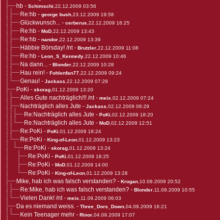
hb
-
Schimschi
,22.12.2009 03:56
Re:hb
-
george bush
,23.12.2009 19:58
Glückwunsch...
-
cerberus
,22.12.2009 16:25
Re:hb
-
MoD
,22.12.2009 13:43
Re:hb
-
nandor
,22.12.2009 13:39
Häbbie Börsday! /nt
-
Brutzler
,22.12.2009 11:08
Re:hb
-
Leon_S_Kennedy
,22.12.2009 10:46
Na dann...
-
Blonder
,22.12.2009 10:28
Hau rein!
-
Fohlenfan77
,22.12.2009 09:24
Genau!
-
Jackass
,22.12.2009 07:28
PoKi
-
skorag
,01.12.2009 13:20
Alles Gute nachträglich!!! /nt
-
meix
,02.12.2009 07:24
Nachträglich alles Jute
-
Jackass
,02.12.2009 06:29
Re:Nachträglich alles Jute
-
PoKi
,02.12.2009 18:20
Re:Nachträglich alles Jute
-
MoD
,02.12.2009 12:51
Re:PoKi
-
PoKi
,01.12.2009 18:24
Re:PoKi
-
King-of-Leon
,01.12.2009 13:23
Re:PoKi
-
skorag
,01.12.2009 13:24
Re:PoKi
-
PoKi
,01.12.2009 18:25
Re:PoKi
-
MoD
,01.12.2009 14:00
Re:PoKi
-
King-of-Leon
,01.12.2009 13:28
Mike, hab ich was falsch verstanden?
-
Krogan
,10.09.2009 20:52
Re:Mike, hab ich was falsch verstanden?
-
Blonder
,11.09.2009 10:55
Vielen Dank! /nt
-
meix
,11.09.2009 06:03
Da es niemand weiss.
-
Three_Dors_Down
,04.09.2009 16:21
Kein Teenager mehr
-
Rinor
,04.09.2009 17:07