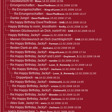
Glückwunsch! nt
-
Rinor
,16.02.2008 12:56
Errungenschaften:
-
DaveTheBrave
,16.02.2008 12:56
Re:Errungenschaften:
-
King-of-Leon
,16.02.2008 13:14
Re:Errungenschaften:
-
DaveTheBrave
,16.02.2008 13:17
Danke Jungs!
-
DaveTheBrave
,15.02.2008 17:41
Re:happy Birthday DaveTheBrave
-
SAB
,15.02.2008 10:13
Happy Birthday to norin_bloodhelm
-
firefly
,13.02.2008 11:39
Meinen Glückwunsch an Dich, norin!!! /nt
-
SAB
,15.02.2008 10:12
Happy Birthday, Jacky!!
-
crizzo
,11.02.2008 09:08
Meinen Glückwunsch an Dich (nachträglich)!!!
-
SAB
,15.02.2008 10:11
Re:Happy Birthday, Jacky!!
-
Farman
,12.02.2008 23:02
Besten Dank an alle...
-
Jackass
,12.02.2008 05:18
Re:Happy Birthday, Jacky!!
-
King-of-Leon
,11.02.2008 17:14
Re:Happy Birthday, Jacky!! und Leon!
-
Guybrush_5
,11.02.2008 16:48
Re:Happy Birthday, Jacky!!
-
nandor
,11.02.2008 16:41
Re:Happy Birthday, Jacky!!
-
Leon_S_Kennedy
,11.02.2008 14:12
Re:Happy Birthday, Jacky!!
-
Jackass
,11.02.2008 16:06
Re:Happy Birthday, Jacky!!
-
Leon_S_Kennedy
,12.02.2008 21:50
Doppelpack
-
hb
,16.02.2008 00:31
Re:Happy Birthday, Jacky!!
-
Chilitree01
,11.02.2008 14:05
Re:Happy Birthday, Jacky!!
-
crizzo
,11.02.2008 19:20
Re:Happy Birthday, Jacky!!
-
Chilitree01
,12.02.2008 09:56
Re:Happy Birthday, Jacky!!
-
Blonder
,11.02.2008 11:20
Re:Happy Birthday, Jacky!!
-
Jackass
,11.02.2008 12:24
Alles Gute, Jacky! /nt
-
meix
,11.02.2008 11:01
Re:Happy Birthday, Jacky!!
-
Jackass
,11.02.2008 10:39
Hab'n Führerschein :)
-
Mars Gras
,30.01.2008 16:50