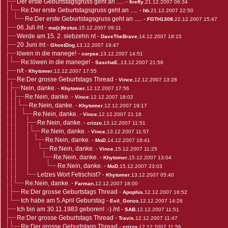
Der erste Geburtstagsgruss geht an .....
-
firefly
,21.12.2007 06:34
Re:Der erste Geburtstagsgruss geht an .....
-
hb
,21.12.2007 22:50
Re:Der erste Geburtstagsgruss geht an .....
-
FGTH1308
,22.12.2007 15:47
06.Juli /nt
-
ma(c)festus
,15.12.2007 09:11
Werde am 15. 2. siebzehn nt
-
DaveTheBrave
,14.12.2007 18:15
20 Juni /nt
-
GhostDog
,13.12.2007 19:47
löwen in die manege!
-
corpse
,13.12.2007 14:51
Re:löwen in die manege!
-
SaschaE.
,13.12.2007 21:58
n/t
-
Khytomer
,12.12.2007 17:55
Re:Der grosse Geburtstags Thread
-
Vince
,12.12.2007 13:28
Nein, danke.
-
Khytomer
,12.12.2007 17:56
Re:Nein, danke.
-
Vince
,12.12.2007 18:02
Re:Nein, danke.
-
Khytomer
,12.12.2007 19:17
Re:Nein, danke.
-
Vince
,12.12.2007 21:18
Re:Nein, danke.
-
crizzo
,13.12.2007 11:51
Re:Nein, danke.
-
Vince
,13.12.2007 11:57
Re:Nein, danke.
-
MoD
,14.12.2007 18:41
Re:Nein, danke.
-
Vince
,15.12.2007 11:25
Re:Nein, danke.
-
Khytomer
,15.12.2007 13:04
Re:Nein, danke.
-
MoD
,15.12.2007 23:03
Letzes Wort Fetischist?
-
Khytomer
,13.12.2007 05:40
Re:Nein, danke.
-
Farman
,12.12.2007 18:00
Re:Der grosse Geburtstags Thread
-
Apophis
,12.12.2007 16:52
Ich habe am 5.April Geburstag
-
Evil_Gonzo
,12.12.2007 14:26
Ich bin am 30.11.1983 geboren! :-) /nt
-
SAB
,12.12.2007 11:51
Re:Der grosse Geburtstags Thread
-
Travis
,12.12.2007 11:47
Re:Der grosse Geburtstags Thread
-
crizzo
,12.12.2007 11:56