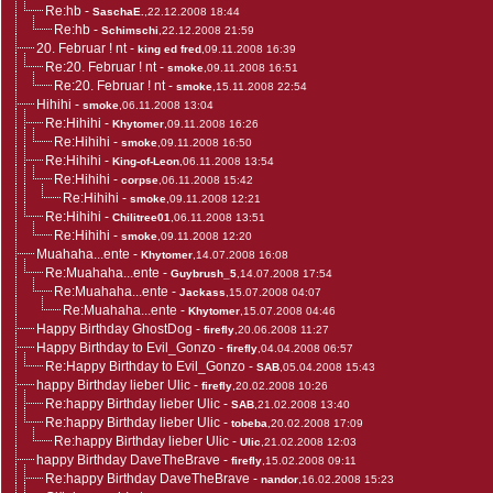
Re:hb
-
SaschaE.
,22.12.2008 18:44
Re:hb
-
Schimschi
,22.12.2008 21:59
20. Februar ! nt
-
king ed fred
,09.11.2008 16:39
Re:20. Februar ! nt
-
smoke
,09.11.2008 16:51
Re:20. Februar ! nt
-
smoke
,15.11.2008 22:54
Hihihi
-
smoke
,06.11.2008 13:04
Re:Hihihi
-
Khytomer
,09.11.2008 16:26
Re:Hihihi
-
smoke
,09.11.2008 16:50
Re:Hihihi
-
King-of-Leon
,06.11.2008 13:54
Re:Hihihi
-
corpse
,06.11.2008 15:42
Re:Hihihi
-
smoke
,09.11.2008 12:21
Re:Hihihi
-
Chilitree01
,06.11.2008 13:51
Re:Hihihi
-
smoke
,09.11.2008 12:20
Muahaha...ente
-
Khytomer
,14.07.2008 16:08
Re:Muahaha...ente
-
Guybrush_5
,14.07.2008 17:54
Re:Muahaha...ente
-
Jackass
,15.07.2008 04:07
Re:Muahaha...ente
-
Khytomer
,15.07.2008 04:46
Happy Birthday GhostDog
-
firefly
,20.06.2008 11:27
Happy Birthday to Evil_Gonzo
-
firefly
,04.04.2008 06:57
Re:Happy Birthday to Evil_Gonzo
-
SAB
,05.04.2008 15:43
happy Birthday lieber Ulic
-
firefly
,20.02.2008 10:26
Re:happy Birthday lieber Ulic
-
SAB
,21.02.2008 13:40
Re:happy Birthday lieber Ulic
-
tobeba
,20.02.2008 17:09
Re:happy Birthday lieber Ulic
-
Ulic
,21.02.2008 12:03
happy Birthday DaveTheBrave
-
firefly
,15.02.2008 09:11
Re:happy Birthday DaveTheBrave
-
nandor
,16.02.2008 15:23