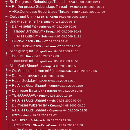
Re:Der grosse Geburtstags Thread
-
Rinor
,10.08.2009 16:54
Re:Der grosse Geburtstags Thread
-
Vector
,14.08.2009 15:31
Re:Der grosse Geburtstags Thread
-
Rinor
,04.09.2009 17:09
Cerby und Clint
-
Leon_S_Kennedy
,07.08.2009 23:44
Und wieder einer!
-
Blonder
,07.08.2009 08:37
Danke sehr! /nt
-
cerberus
,07.08.2009 10:01
Happy Birthday /nt
-
Krogan
,07.08.2009 10:43
Alles Gute! /nt
-
Schimschi
,07.08.2009 11:31
Glückwunsch
-
Rinor
,07.08.2009 09:41
Re:Glückwunsch
-
cerberus
,07.08.2009 10:01
Alles gute :) n/t
-
King-of-Leon
,04.08.2009 11:55
failol nt
-
Rinor
,04.08.2009 12:09
damned! n/t
-
King-of-Leon
,05.08.2009 10:50
Alles Gute Shane!
-
skorag
,04.08.2009 08:35
Ois Guade auch von mir! :)
-
Schimschi
,04.08.2009 12:06
Danke...
-
Blonder
,04.08.2009 11:56
Häbbi Zockday!
-
Brutzler
,04.08.2009 11:19
Re:Alles Gute Shane!
-
nandor
,04.08.2009 11:05
Du mieser Batzi ;o)
-
cerberus
,04.08.2009 10:48
YEHAAAAAAW
-
Rinor
,04.08.2009 10:19
Re:Alles Gute Shane!
-
meix
,04.08.2009 09:04
Du mieser Witzereißer
-
Krogan
,04.08.2009 08:55
Re:Alles Gute Shane!
-
Khytomer
,04.08.2009 08:53
Crizzo
-
Vector
,19.07.2009 22:02
Re:Crizzo
-
Schimschi
,19.07.2009 22:56
Re:Crizzo
-
GhostFaceGamer
,21.07.2009 18:38