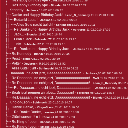
Re:Happy Birthday Ape
-
Jackass
,28.03.2010 15:39
Re:Happy Birthday Ape
-
Blonder
,28.03.2010 15:27
Kennedy
-
Jackass
,10.02.2010 06:42
Danke und Happy Birthday Jack!
-
Leon_S_Kennedy
,11.02.2010 12:09
Bedankt Leute!
-
Jackass
,12.02.2010 05:22
Alles Gute nachträglich!
-
Schimschi
,12.02.2010 10:11
Re:Danke und Happy Birthday Jack!
-
cerberus
,11.02.2010 17:05
Jack...
-
Blonder
,11.02.2010 16:44
Leon / Jack
-
Fohlenfan77
,11.02.2010 13:25
nix
-
Fohlenfan77
,11.02.2010 19:10
Re:Danke und Happy Birthday Jack!
-
Jackass
,11.02.2010 12:40
Re:Kennedy
-
Blonder
,10.02.2010 20:45
Prost
-
cerberus
,10.02.2010 20:39
Potter
-
Guybrush_5
,10.02.2010 18:52
Alles Gute! :) /nt
-
Schimschi
,10.02.2010 08:21
Daaaaan...ne echt jetzt, Daaaaaaaaaaaaaaan!
-
Jackass
,05.02.2010 06:34
Re:Daaaaan...ne echt jetzt, Daaaaaaaaaaaaaaan!
-
MoD
,05.02.2010 20:16
Re:Daaaaan...ne echt jetzt, Daaaaaaaaaaaaaaan!
-
Leon_S_Kennedy
,05.02.
Re:Daaaaan...ne echt jetzt, Daaaaaaaaaaaaaaan!
-
Jackass
,06.02.2010 07
Boah jetzt pennen wir aber... Daaaaaan!
-
cerberus
,05.02.2010 14:34
Re:Daaaaan...ne echt jetzt, Daaaaaaaaaaaaaaan!
-
Blonder
,05.02.2010 12:1
King-of-Leon
-
Schimschi
,23.01.2010 14:57
Danke Danke,
-
King-of-Leon
,24.01.2010 16:00
Re:Danke Danke,
-
smoke
,24.01.2010 18:50
Glückwunsch!!! n t
-
Rinor
,24.01.2010 12:23
Re:King-of-Leon
-
nandor
,24.01.2010 12:15
Re:King-of-Leon
-
smoke
,23.01.2010 17:31