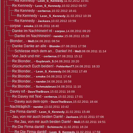
Re:Kennedy
-
Leon_S_Kennedy
,11.02.2012 10:41
Re:Kennedy
-
Leon_S_Kennedy
,10.02.2012 09:57
Re:Kennedy
-
cerberus
,10.02.2012 18:41
Re:Kennedy
-
Leon_S_Kennedy
,11.02.2012 10:39
Re:Kennedy
-
Jackass
,10.02.2012 10:59
corpse
-
smoke
,13.08.2011 16:40
Danke im Nachhinein! nt
-
corpse
,14.08.2011 09:20
Danke im Nachhinein!
-
nandor
,15.08.2011 15:28
Blonder...
-
MoD
,04.08.2011 08:54
Danke Danke an alle
-
Blonder
,07.08.2011 17:58
Schliesse mich dem an... Danke! /nt
-
MoD
,08.08.2011 11:14
Von Jack und mir:
-
cerberus
,07.08.2011 15:12
Re:Blonder...
-
Guybrush_5
,04.08.2011 20:20
Glückunsch Euch beiden!
-
Fohlenfan77
,04.08.2011 18:33
Re:Blonder...
-
Leon_S_Kennedy
,04.08.2011 17:49
Re:Blonder...
-
smoke
,04.08.2011 17:43
Re:Blonder...
-
nandor
,04.08.2011 16:58
Re:Blonder...
-
Schmutzbrust
,04.08.2011 11:10
Davey n/t
-
DaveTheBrave
,15.02.2011 16:09
Re:Davey mit Text
-
cerberus
,15.02.2011 17:01
Davey aus dem opm
-
DaveTheBrave
,15.02.2011 18:44
Nachträglich
-
nandor
,13.02.2011 10:42
Die Firma dankt!
-
Leon_S_Kennedy
,11.02.2011 15:48
Jau, von mir auch besten Dank!
-
Jackass
,15.02.2011 07:06
Re:Jau, von mir auch besten Dank!
-
MoD
,15.02.2011 19:51
Re:Die Firma dankt!
-
Schimschi
,11.02.2011 16:24
Re:Die Firma dankt!
-
Leon_S_Kennedy
,11.02.2011 17:59