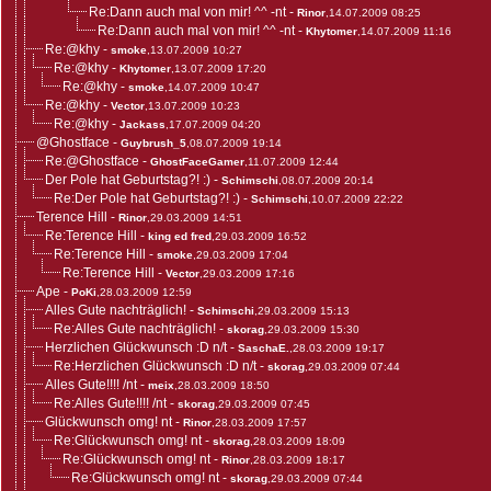
Re:Dann auch mal von mir! ^^ -nt
-
Rinor
,14.07.2009 08:25
Re:Dann auch mal von mir! ^^ -nt
-
Khytomer
,14.07.2009 11:16
Re:@khy
-
smoke
,13.07.2009 10:27
Re:@khy
-
Khytomer
,13.07.2009 17:20
Re:@khy
-
smoke
,14.07.2009 10:47
Re:@khy
-
Vector
,13.07.2009 10:23
Re:@khy
-
Jackass
,17.07.2009 04:20
@Ghostface
-
Guybrush_5
,08.07.2009 19:14
Re:@Ghostface
-
GhostFaceGamer
,11.07.2009 12:44
Der Pole hat Geburtstag?! :)
-
Schimschi
,08.07.2009 20:14
Re:Der Pole hat Geburtstag?! :)
-
Schimschi
,10.07.2009 22:22
Terence Hill
-
Rinor
,29.03.2009 14:51
Re:Terence Hill
-
king ed fred
,29.03.2009 16:52
Re:Terence Hill
-
smoke
,29.03.2009 17:04
Re:Terence Hill
-
Vector
,29.03.2009 17:16
Ape
-
PoKi
,28.03.2009 12:59
Alles Gute nachträglich!
-
Schimschi
,29.03.2009 15:13
Re:Alles Gute nachträglich!
-
skorag
,29.03.2009 15:30
Herzlichen Glückwunsch :D n/t
-
SaschaE.
,28.03.2009 19:17
Re:Herzlichen Glückwunsch :D n/t
-
skorag
,29.03.2009 07:44
Alles Gute!!!! /nt
-
meix
,28.03.2009 18:50
Re:Alles Gute!!!! /nt
-
skorag
,29.03.2009 07:45
Glückwunsch omg! nt
-
Rinor
,28.03.2009 17:57
Re:Glückwunsch omg! nt
-
skorag
,28.03.2009 18:09
Re:Glückwunsch omg! nt
-
Rinor
,28.03.2009 18:17
Re:Glückwunsch omg! nt
-
skorag
,29.03.2009 07:44