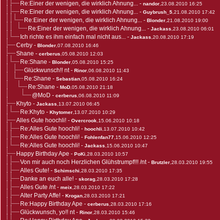
Re:Einer der wenigen, die wirklich Ahnung...
-
nandor
,23.08.2010 16:25
Re:Einer der wenigen, die wirklich Ahnung...
-
Guybrush_5
,21.08.2010 17:42
Re:Einer der wenigen, die wirklich Ahnung...
-
Blonder
,21.08.2010 19:00
Re:Einer der wenigen, die wirklich Ahnung...
-
Jackass
,23.08.2010 06:01
Ich richte es ihm einfach mal nicht aus...
-
Jackass
,20.08.2010 17:19
Cerby
-
Blonder
,07.08.2010 16:46
Shane
-
cerberus
,05.08.2010 12:03
Re:Shane
-
Blonder
,05.08.2010 15:25
Glückwunsch!! nt
-
Rinor
,06.08.2010 11:43
Re:Shane
-
Sebastian
,05.08.2010 16:24
Re:Shane
-
MoD
,05.08.2010 21:18
@MoD
-
cerberus
,06.08.2010 11:09
Khyto
-
Jackass
,13.07.2010 06:45
Re:Khyto
-
Khytomer
,13.07.2010 10:29
Alles Gute hoochli!
-
Overcrook
,15.06.2010 10:18
Re:Alles Gute hoochli!
-
hoochli
,13.07.2010 10:42
Re:Alles Gute hoochli!
-
Fohlenfan77
,15.06.2010 12:25
Re:Alles Gute hoochli!
-
Jackass
,15.06.2010 10:47
Happy Birthday Ape
-
PoKi
,28.03.2010 10:57
Von mir auch noch Herzlichen Glühstrumpf!!! /nt
-
Brutzler
,28.03.2010 19:55
Alles Gute!
-
Schimschi
,28.03.2010 17:35
Danke an euch alle!
-
skorag
,28.03.2010 17:28
Alles Gute /nt
-
meix
,28.03.2010 17:22
Alter Party Affe!
-
Krogan
,28.03.2010 17:21
Re:Happy Birthday Ape
-
cerberus
,28.03.2010 17:16
Glückwunsch, yo!! nt
-
Rinor
,28.03.2010 15:46