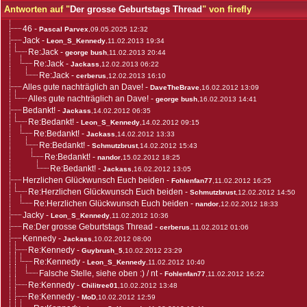
Antworten auf "
Der grosse Geburtstags Thread
" von firefly
46
-
Pascal Parvex
,09.05.2025 12:32
Jack
-
Leon_S_Kennedy
,11.02.2013 19:34
Re:Jack
-
george bush
,11.02.2013 20:44
Re:Jack
-
Jackass
,12.02.2013 06:22
Re:Jack
-
cerberus
,12.02.2013 16:10
Alles gute nachträglich an Dave!
-
DaveTheBrave
,16.02.2012 13:09
Alles gute nachträglich an Dave!
-
george bush
,16.02.2013 14:41
Bedankt!
-
Jackass
,14.02.2012 06:35
Re:Bedankt!
-
Leon_S_Kennedy
,14.02.2012 09:15
Re:Bedankt!
-
Jackass
,14.02.2012 13:33
Re:Bedankt!
-
Schmutzbrust
,14.02.2012 15:43
Re:Bedankt!
-
nandor
,15.02.2012 18:25
Re:Bedankt!
-
Jackass
,16.02.2012 13:05
Herzlichen Glückwunsch Euch beiden
-
Fohlenfan77
,11.02.2012 16:25
Re:Herzlichen Glückwunsch Euch beiden
-
Schmutzbrust
,12.02.2012 14:50
Re:Herzlichen Glückwunsch Euch beiden
-
nandor
,12.02.2012 18:33
Jacky
-
Leon_S_Kennedy
,11.02.2012 10:36
Re:Der grosse Geburtstags Thread
-
cerberus
,11.02.2012 01:06
Kennedy
-
Jackass
,10.02.2012 08:00
Re:Kennedy
-
Guybrush_5
,10.02.2012 23:29
Re:Kennedy
-
Leon_S_Kennedy
,11.02.2012 10:40
Falsche Stelle, siehe oben :) / nt
-
Fohlenfan77
,11.02.2012 16:22
Re:Kennedy
-
Chilitree01
,10.02.2012 13:48
Re:Kennedy
-
MoD
,10.02.2012 12:59