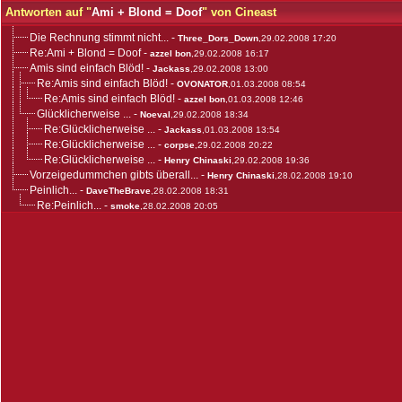
Antworten auf "
Ami + Blond = Doof
" von Cineast
Die Rechnung stimmt nicht...
-
Three_Dors_Down
,29.02.2008 17:20
Re:Ami + Blond = Doof
-
azzel bon
,29.02.2008 16:17
Amis sind einfach Blöd!
-
Jackass
,29.02.2008 13:00
Re:Amis sind einfach Blöd!
-
OVONATOR
,01.03.2008 08:54
Re:Amis sind einfach Blöd!
-
azzel bon
,01.03.2008 12:46
Glücklicherweise ...
-
Noeval
,29.02.2008 18:34
Re:Glücklicherweise ...
-
Jackass
,01.03.2008 13:54
Re:Glücklicherweise ...
-
corpse
,29.02.2008 20:22
Re:Glücklicherweise ...
-
Henry Chinaski
,29.02.2008 19:36
Vorzeigedummchen gibts überall...
-
Henry Chinaski
,28.02.2008 19:10
Peinlich...
-
DaveTheBrave
,28.02.2008 18:31
Re:Peinlich...
-
smoke
,28.02.2008 20:05