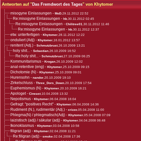
Antworten auf "
Das Fremdwort des Tages
" von Khytomer
misogyne Einlassungen
-
MoD
,29.11.2012 22:52
Re:misogyne Einlassungen
-
hb
,30.11.2012 02:45
Re:misogyne Einlassungen
-
Chilitree01
,30.11.2012 11:46
Re:misogyne Einlassungen
-
hb
,30.11.2012 12:37
etw. unterfertigen
-
Khytomer
,28.11.2012 12:22
onduliert (Adj)
-
Khytomer
,16.01.2012 13:57
renitent (Adj.)
-
Schmutzbrust
,26.10.2009 13:21
holy shit...
-
Sebastian
,26.10.2009 16:52
Re:holy shit...
-
Schmutzbrust
,27.10.2009 06:25
Kommunitarismus
-
Krogan
,26.10.2009 12:02
anal-retentive (eng)
-
Khytomer
,25.10.2009 09:15
Dichotomie (N)
-
Khytomer
,25.10.2009 09:01
Hurensohn
-
nandor
,20.10.2009 19:10
Zirkelschluss
-
Three_Dors_Down
,20.10.2009 17:54
Euphemismus (N)
-
Khytomer
,20.10.2009 16:21
Apologet
-
Cineast
,10.04.2008 13:32
Nepotismus
-
Khytomer
,06.04.2008 16:04
Gefragt: "positives Recht"
-
Khytomer
,06.04.2008 14:36
Rudiment (N.), rudimentär (Adj.)
-
crizzo
,05.04.2008 11:00
Phlegma(N) / phlegmatisch(Adj)
-
Khytomer
,05.04.2008 07:09
laizistisch (adj) / säkular (adj)
-
Khytomer
,04.04.2008 06:48
Ikonoklasmus
-
Khytomer
,03.04.2008 10:58
filigran (adj)
-
Khytomer
,02.04.2008 11:21
Re:filigran (adj)
-
smoke
,02.04.2008 17:36