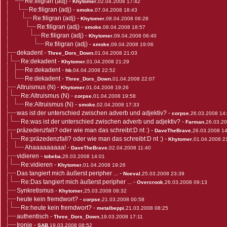
Re:filigran (adj)
-
Khytomer
,02.04.2008 17:42
Re:filigran (adj)
-
smoke
,07.04.2008 18:43
Re:filigran (adj)
-
Khytomer
,08.04.2008 06:28
Re:filigran (adj)
-
smoke
,08.04.2008 18:57
Re:filigran (adj)
-
Khytomer
,09.04.2008 06:40
Re:filigran (adj)
-
smoke
,09.04.2008 19:06
dekadent
-
Three_Dors_Down
,01.04.2008 21:03
Re:dekadent
-
Khytomer
,01.04.2008 21:29
Re:dekadent
-
hb
,04.04.2008 22:52
Re:dekadent
-
Three_Dors_Down
,01.04.2008 22:07
Altruismus (N)
-
Khytomer
,01.04.2008 19:26
Re:Altruismus (N)
-
corpse
,01.04.2008 19:58
Re:Altruismus (N)
-
smoke
,02.04.2008 17:33
was ist der unterschied zwischen adverb und adjektiv?
-
corpse
,26.03.2008 14
Re:was ist der unterschied zwischen adverb und adjektiv?
-
Farman
,26.03.2
präzedenzfall? oder wie man das schreibt:D nt :)
-
DaveTheBrave
,26.03.2008 1
Re:präzedenzfall? oder wie man das schreibt:D nt :)
-
Khytomer
,01.04.2008 2
Ahaaaaaaaaa!
-
DaveTheBrave
,02.04.2008 11:40
vidieren
-
tobeba
,26.03.2008 14:01
Re:vidieren
-
Khytomer
,01.04.2008 19:26
Das tangiert mich äußerst peripher ...
-
Noeval
,25.03.2008 23:39
Re:Das tangiert mich äußerst peripher ...
-
Overcrook
,26.03.2008 09:13
Synkretismus
-
Khytomer
,25.03.2008 08:32
heute kein fremdwort?
-
corpse
,21.03.2008 00:58
Re:heute kein fremdwort?
-
metalbeppi
,21.03.2008 08:25
authentisch
-
Three_Dors_Down
,19.03.2008 17:11
Ironie
-
SAB
,19.03.2008 08:52