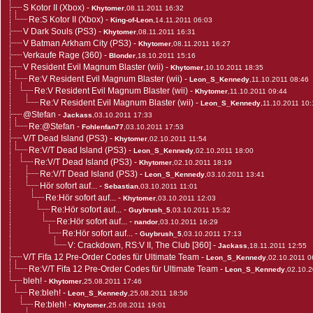
S Kotor II (Xbox)
-
Khytomer
,08.11.2011 16:32
Re:S Kotor II (Xbox)
-
King-of-Leon
,14.11.2011 06:03
V Dark Souls (PS3)
-
Khytomer
,08.11.2011 16:31
V Batman Arkham City (PS3)
-
Khytomer
,08.11.2011 16:27
Verkaufe Rage (360)
-
Blonder
,18.10.2011 15:16
V Resident Evil Magnum Blaster (wii)
-
Khytomer
,10.10.2011 18:35
Re:V Resident Evil Magnum Blaster (wii)
-
Leon_S_Kennedy
,11.10.2011 08:46
Re:V Resident Evil Magnum Blaster (wii)
-
Khytomer
,11.10.2011 09:44
Re:V Resident Evil Magnum Blaster (wii)
-
Leon_S_Kennedy
,11.10.2011 10:
@Stefan
-
Jackass
,03.10.2011 17:33
Re:@Stefan
-
Fohlenfan77
,03.10.2011 17:53
V/T Dead Island (PS3)
-
Khytomer
,02.10.2011 11:54
Re:V/T Dead Island (PS3)
-
Leon_S_Kennedy
,02.10.2011 18:00
Re:V/T Dead Island (PS3)
-
Khytomer
,02.10.2011 18:19
Re:V/T Dead Island (PS3)
-
Leon_S_Kennedy
,03.10.2011 13:41
Hör sofort auf...
-
Sebastian
,03.10.2011 11:01
Re:Hör sofort auf...
-
Khytomer
,03.10.2011 12:03
Re:Hör sofort auf...
-
Guybrush_5
,03.10.2011 15:32
Re:Hör sofort auf...
-
nandor
,03.10.2011 16:29
Re:Hör sofort auf...
-
Guybrush_5
,03.10.2011 17:13
V: Crackdown, RS:V II, The Club [360]
-
Jackass
,18.11.2011 12:55
V/T Fifa 12 Pre-Order Codes für Ultimate Team
-
Leon_S_Kennedy
,02.10.2011 0
Re:V/T Fifa 12 Pre-Order Codes für Ultimate Team
-
Leon_S_Kennedy
,02.10.
bleh!
-
Khytomer
,25.08.2011 17:46
Re:bleh!
-
Leon_S_Kennedy
,25.08.2011 18:56
Re:bleh!
-
Khytomer
,25.08.2011 19:01