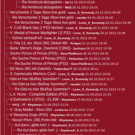
Re:Armbrust abzugeben
-
hb
,01.02.2013 05:26
Re:Armbrust abzugeben
-
MoD
,30.01.2013 18:24
Verschenke 2 Tage Xbox live gold
-
Leon_S_Kennedy
,23.12.2012 09:40
Re:Verschenke 2 Tage Xbox live gold
-
nandor
,04.01.2013 00:49
Re:Verschenke 2 Tage Xbox live gold
-
Leon_S_Kennedy
,05.01.2013 09:46
V: CoD Black Ops 2 PS3 Version
-
Leon_S_Kennedy
,24.11.2012 16:42
V: Medal of Honor Warfighter LE PS3
-
Leon_S_Kennedy
,20.11.2012 15:36
Schon verkauft n/t
-
Leon_S_Kennedy
,20.11.2012 23:15
V: Fifa 13, div. Xbox 360, Okami Wii
-
Krogan
,12.11.2012 20:43
Biete: Mirror's Edge, Overlord 2 [360]
-
Jackass
,06.11.2012 12:39
Suche Prince of Persia (PS3)
-
DaveTheBrave
,30.10.2012 00:35
Re:Suche Prince of Persia (PS3)
-
Sebastian
,30.10.2012 18:39
Re:Suche Prince of Persia (PS3)
-
DaveTheBrave
,15.11.2012 18:12
[V] Xbox 360 mit Zubehör
-
Fohlenfan77
,29.10.2012 09:11
S: Gamecube Memory Card
-
Leon_S_Kennedy
,21.10.2012 19:04
Gibt es hier BluRay Sammler?
-
Leon_S_Kennedy
,06.10.2012 11:27
Re:Gibt es hier BluRay Sammler?
-
nandor
,16.01.2013 00:31
Re:Gibt es hier BluRay Sammler?
-
Leon_S_Kennedy
,28.01.2013 17:19
L.A. Noire - Complete Edition (PS3)
-
Khytomer
,21.09.2012 21:25
V Darksiders 2 (PS3) - 21,40€
-
Khytomer
,17.09.2012 16:34
weg...nt
-
Khytomer
,21.09.2012 21:24
V: Gray Matter - Xbox 360
-
cerberus
,10.09.2012 17:47
V Sleeping Dogs (PS3)
-
Khytomer
,08.09.2012 15:50
Neuer Preis: 28€ Porto inkl
-
Khytomer
,11.09.2012 21:41
Auf dann, gibts her! :)
-
Guybrush_5
,12.09.2012 09:32
Re:Auf dann, gibts her! :)
-
Guybrush_5
,16.09.2012 07:34