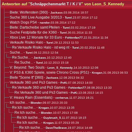
Antworten auf "
Schnäppchenmarkt T / K / V
" von Leon_S_Kennedy
Biete: Wolfenstein [360]
-
Jackass
,03.08.2014 18:57
Suche 360 Live Ausgabe 3/2013
-
Turel
,23.07.2014 17:12
Watch Dogs PS4
-
nandor
,03.06.2014 17:12
Biete: Dartscheibe samt Pfeilen
-
Turel
,03.02.2014 17:19
Suche Festplatte für die X360
-
Turel
,30.01.2014 11:33
Xbox Live 12 Monate für 33 Euro
-
Fohlenfan77
,22.01.2014 11:34
Verkaufe Risiko Halo
-
Turel
,29.12.2013 11:53
Re:Verkaufe Risiko Halo - ist weg nt
-
Turel
,20.02.2014 11:48
Suche...
-
Turel
,09.12.2013 12:54
Re:Suche...
-
Jackass
,10.12.2013 12:40
Re:Suche...
-
Turel
,10.12.2013 15:18
V: Beyond: Two Souls
-
Leon_S_Kennedy
,14.10.2013 12:06
V: PS3 & X360 Spiele, sowie Chrono Cross (PS1)
-
Krogan
,31.08.2013 06:53
Biete "Scene It" [360]
-
Jackass
,12.08.2013 04:32
Verkaufe 360 und Ps3 Games
-
PoKi
,07.08.2013 14:00
Re:Verkaufe 360 und Ps3 Games
-
Fohlenfan77
,08.08.2013 13:33
Re:Verkaufe 360 und Ps3 Games
-
PoKi
,13.08.2013 14:15
V: Heavy Rain (Essentials)
-
cerberus
,11.07.2013 16:21
Ich suche...
-
Blonder
,09.07.2013 20:33
Re:Ich suche...
-
Krogan
,10.07.2013 13:35
Re:Ich suche...
-
Blonder
,10.07.2013 17:08
Re:Ich suche...
-
Guybrush_5
,11.07.2013 19:15
Re:Ich suche...
-
Krogan
,11.07.2013 05:29
Re:Ich suche...
-
DaveTheBrave
,19.07.2014 14:48