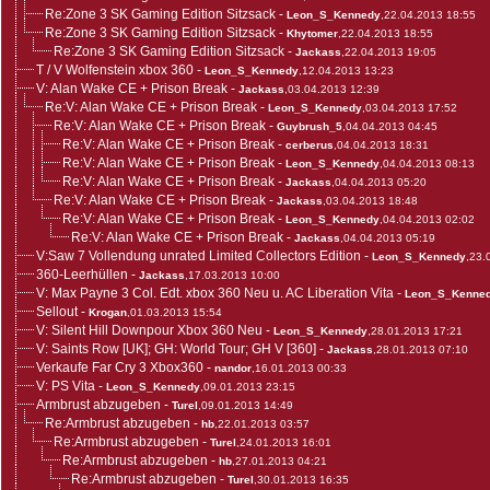
Re:Zone 3 SK Gaming Edition Sitzsack
-
Leon_S_Kennedy
,22.04.2013 18:55
Re:Zone 3 SK Gaming Edition Sitzsack
-
Khytomer
,22.04.2013 18:55
Re:Zone 3 SK Gaming Edition Sitzsack
-
Jackass
,22.04.2013 19:05
T / V Wolfenstein xbox 360
-
Leon_S_Kennedy
,12.04.2013 13:23
V: Alan Wake CE + Prison Break
-
Jackass
,03.04.2013 12:39
Re:V: Alan Wake CE + Prison Break
-
Leon_S_Kennedy
,03.04.2013 17:52
Re:V: Alan Wake CE + Prison Break
-
Guybrush_5
,04.04.2013 04:45
Re:V: Alan Wake CE + Prison Break
-
cerberus
,04.04.2013 18:31
Re:V: Alan Wake CE + Prison Break
-
Leon_S_Kennedy
,04.04.2013 08:13
Re:V: Alan Wake CE + Prison Break
-
Jackass
,04.04.2013 05:20
Re:V: Alan Wake CE + Prison Break
-
Jackass
,03.04.2013 18:48
Re:V: Alan Wake CE + Prison Break
-
Leon_S_Kennedy
,04.04.2013 02:02
Re:V: Alan Wake CE + Prison Break
-
Jackass
,04.04.2013 05:19
V:Saw 7 Vollendung unrated Limited Collectors Edition
-
Leon_S_Kennedy
,23.
360-Leerhüllen
-
Jackass
,17.03.2013 10:00
V: Max Payne 3 Col. Edt. xbox 360 Neu u. AC Liberation Vita
-
Leon_S_Kenne
Sellout
-
Krogan
,01.03.2013 15:54
V: Silent Hill Downpour Xbox 360 Neu
-
Leon_S_Kennedy
,28.01.2013 17:21
V: Saints Row [UK]; GH: World Tour; GH V [360]
-
Jackass
,28.01.2013 07:10
Verkaufe Far Cry 3 Xbox360
-
nandor
,16.01.2013 00:33
V: PS Vita
-
Leon_S_Kennedy
,09.01.2013 23:15
Armbrust abzugeben
-
Turel
,09.01.2013 14:49
Re:Armbrust abzugeben
-
hb
,22.01.2013 03:57
Re:Armbrust abzugeben
-
Turel
,24.01.2013 16:01
Re:Armbrust abzugeben
-
hb
,27.01.2013 04:21
Re:Armbrust abzugeben
-
Turel
,30.01.2013 16:35