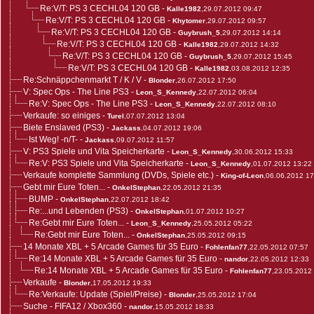
Re:V/T: PS 3 CECHL04 120 GB
-
Kalle1982
,29.07.2012 09:47
Re:V/T: PS 3 CECHL04 120 GB
-
Khytomer
,29.07.2012 09:57
Re:V/T: PS 3 CECHL04 120 GB
-
Guybrush_5
,29.07.2012 14:14
Re:V/T: PS 3 CECHL04 120 GB
-
Kalle1982
,29.07.2012 14:32
Re:V/T: PS 3 CECHL04 120 GB
-
Guybrush_5
,29.07.2012 15:45
Re:V/T: PS 3 CECHL04 120 GB
-
Kalle1982
,03.08.2012 12:35
Re:Schnäppchenmarkt T / K / V
-
Blonder
,26.07.2012 17:50
V: Spec Ops - The Line PS3
-
Leon_S_Kennedy
,22.07.2012 06:04
Re:V: Spec Ops - The Line PS3
-
Leon_S_Kennedy
,22.07.2012 08:10
Verkaufe: so einiges
-
Turel
,07.07.2012 13:04
Biete Enslaved (PS3)
-
Jackass
,04.07.2012 19:06
Ist Weg! -n/T-
-
Jackass
,09.07.2012 11:57
V: PS3 Spiele und Vita Speicherkarte
-
Leon_S_Kennedy
,30.06.2012 15:33
Re:V: PS3 Spiele und Vita Speicherkarte
-
Leon_S_Kennedy
,01.07.2012 13:22
Verkaufe komplette Sammlung (DVDs, Spiele etc.)
-
King-of-Leon
,06.06.2012 17
Gebt mir Eure Toten...
-
OnkelStephan
,22.05.2012 21:35
BUMP
-
OnkelStephan
,22.07.2012 18:42
Re:...und Lebenden (PS3)
-
OnkelStephan
,01.07.2012 10:27
Re:Gebt mir Eure Toten...
-
Leon_S_Kennedy
,25.05.2012 05:22
Re:Gebt mir Eure Toten...
-
OnkelStephan
,25.05.2012 09:15
14 Monate XBL + 5 Arcade Games für 35 Euro
-
Fohlenfan77
,22.05.2012 07:57
Re:14 Monate XBL + 5 Arcade Games für 35 Euro
-
nandor
,22.05.2012 12:33
Re:14 Monate XBL + 5 Arcade Games für 35 Euro
-
Fohlenfan77
,23.05.2012
Verkaufe
-
Blonder
,17.05.2012 19:33
Re:Verkaufe: Update (Spiel/Preise)
-
Blonder
,25.05.2012 17:04
Suche - FIFA12 / Xbox360
-
nandor
,15.05.2012 18:33