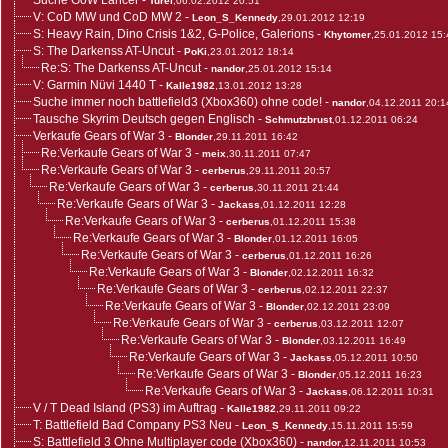
Suche GoW Lancer
-
Turel
,06.02.2012 20:51
V: CoD MW und CoD MW 2
-
Leon_S_Kennedy
,29.01.2012 12:19
S: Heavy Rain, Dino Crisis 1&2, G-Police, Galerions
-
Khytomer
,25.01.2012 15:
S: The Darkenss AT-Uncut
-
PoKi
,23.01.2012 18:14
Re:S: The Darkenss AT-Uncut
-
nandor
,25.01.2012 15:14
V: Garmin Nüvi 1440 T
-
Kalle1982
,13.01.2012 13:28
Suche immer noch battlefield3 (Xbox360) ohne code!
-
nandor
,04.12.2011 20:1
Tausche Skyrim Deutsch gegen Englisch
-
Schmutzbrust
,01.12.2011 06:24
Verkaufe Gears of War 3
-
Blonder
,29.11.2011 16:42
Re:Verkaufe Gears of War 3
-
meix
,30.11.2011 07:47
Re:Verkaufe Gears of War 3
-
cerberus
,29.11.2011 20:57
Re:Verkaufe Gears of War 3
-
cerberus
,30.11.2011 21:44
Re:Verkaufe Gears of War 3
-
Jackass
,01.12.2011 12:28
Re:Verkaufe Gears of War 3
-
cerberus
,01.12.2011 15:38
Re:Verkaufe Gears of War 3
-
Blonder
,01.12.2011 16:05
Re:Verkaufe Gears of War 3
-
cerberus
,01.12.2011 16:26
Re:Verkaufe Gears of War 3
-
Blonder
,02.12.2011 16:32
Re:Verkaufe Gears of War 3
-
cerberus
,02.12.2011 22:37
Re:Verkaufe Gears of War 3
-
Blonder
,02.12.2011 23:09
Re:Verkaufe Gears of War 3
-
cerberus
,03.12.2011 12:07
Re:Verkaufe Gears of War 3
-
Blonder
,03.12.2011 16:49
Re:Verkaufe Gears of War 3
-
Jackass
,05.12.2011 10:50
Re:Verkaufe Gears of War 3
-
Blonder
,05.12.2011 16:23
Re:Verkaufe Gears of War 3
-
Jackass
,06.12.2011 10:31
V / T Dead Island (PS3) im Auftrag
-
Kalle1982
,29.11.2011 09:22
T: Battlefield Bad Company PS3 Neu
-
Leon_S_Kennedy
,15.11.2011 15:59
S: Battlefield 3 Ohne Multiplayer code (Xbox360)
-
nandor
,12.11.2011 10:53