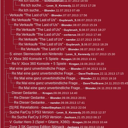
Re:Ich suche...
-
Schmutzbrust
,11.07.2013 14:50
Re:Ich suche...
-
Leon_S_Kennedy
,11.07.2013 17:28
Re:Ich suche...
-
Blonder
,11.07.2013 07:49
Verkaufe "The Last of Us"
-
Blonder
,07.07.2013 17:56
Re:Verkaufe "The Last of Us"
-
Guybrush_5
,08.07.2013 15:19
Re:Verkaufe "The Last of Us"
-
Blonder
,08.07.2013 15:24
Re:Verkaufe "The Last of Us"
-
Guybrush_5
,08.07.2013 18:27
Re:Verkaufe "The Last of Us"
-
cerberus
,08.07.2013 17:46
Re:Verkaufe "The Last of Us"
-
nandor
,12.07.2013 19:54
Re:Verkaufe "The Last of Us"
-
Guybrush_5
,08.07.2013 18:29
Re:Verkaufe "The Last of Us"
-
Blonder
,08.07.2013 18:42
S: einen Sternecode von Nintendo
-
Leon_S_Kennedy
,02.07.2013 15:30
V: Xbox 360 Konsole + 5 Spiele
-
Krogan
,18.06.2013 13:41
Re:V: Xbox 360 Konsole + 5 Spiele
-
Krogan
,19.06.2013 18:20
Mal eine ganz unverbindliche Frage...
-
Blonder
,07.06.2013 11:24
Re:Mal eine ganz unverbindliche Frage...
-
DaveTheBrave
,22.11.2013 17:15
Re:Mal eine ganz unverbindliche Frage...
-
Blonder
,22.11.2013 19:16
Re:Mal eine ganz unverbindliche Frage...
-
DaveTheBrave
,24.11.2013 05:4
Re:Mal eine ganz unverbindliche Frage...
-
Blonder
,24.11.2013 09:20
Dieser Gedanke...
-
Krogan
,09.06.2013 14:40
Re:Dieser Gedanke...
-
Blonder
,09.06.2013 20:01
Re:Dieser Gedanke...
-
nandor
,09.06.2013 17:41
[S] RE Revelations
-
OnkelStephan
,02.06.2013 22:04
Suche FarCry 3 PS3 Version
-
Leon_S_Kennedy
,20.05.2013 12:37
Re:Suche FarCry 3 PS3 Version
-
Jackass
,21.05.2013 06:17
V: Guitar Hero 3 (Spiel + Gitarre, X360)
-
Krogan
,28.04.2013 10:44
Zone 3 SK Gaming Edition Sitzsack
-
Jackass
,22.04.2013 13:44