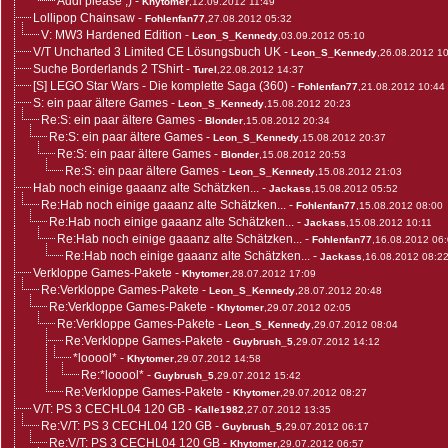
Addi please ;)
-
Khytomer
,12.09.2012 11:49
Lollipop Chainsaw
-
Fohlenfan77
,27.08.2012 05:32
V: MW3 Hardened Edition
-
Leon_S_Kennedy
,03.09.2012 05:10
V/T Uncharted 3 Limited CE Lösungsbuch UK
-
Leon_S_Kennedy
,26.08.2012 1
Suche Borderlands 2 TShirt
-
Turel
,22.08.2012 14:37
[S] LEGO Star Wars - Die komplette Saga (360)
-
Fohlenfan77
,21.08.2012 10:44
S: ein paar ältere Games
-
Leon_S_Kennedy
,15.08.2012 20:23
Re:S: ein paar ältere Games
-
Blonder
,15.08.2012 20:34
Re:S: ein paar ältere Games
-
Leon_S_Kennedy
,15.08.2012 20:37
Re:S: ein paar ältere Games
-
Blonder
,15.08.2012 20:53
Re:S: ein paar ältere Games
-
Leon_S_Kennedy
,15.08.2012 21:03
Hab noch einige gaaanz alte Schätzken...
-
Jackass
,15.08.2012 05:52
Re:Hab noch einige gaaanz alte Schätzken...
-
Fohlenfan77
,15.08.2012 08:00
Re:Hab noch einige gaaanz alte Schätzken...
-
Jackass
,15.08.2012 10:11
Re:Hab noch einige gaaanz alte Schätzken...
-
Fohlenfan77
,16.08.2012 06
Re:Hab noch einige gaaanz alte Schätzken...
-
Jackass
,16.08.2012 08:2
Verkloppe Games-Pakete
-
Khytomer
,28.07.2012 17:09
Re:Verkloppe Games-Pakete
-
Leon_S_Kennedy
,28.07.2012 20:48
Re:Verkloppe Games-Pakete
-
Khytomer
,29.07.2012 02:05
Re:Verkloppe Games-Pakete
-
Leon_S_Kennedy
,29.07.2012 08:04
Re:Verkloppe Games-Pakete
-
Guybrush_5
,29.07.2012 14:12
*looool*
-
Khytomer
,29.07.2012 14:58
Re:*looool*
-
Guybrush_5
,29.07.2012 15:42
Re:Verkloppe Games-Pakete
-
Khytomer
,29.07.2012 08:27
V/T: PS 3 CECHL04 120 GB
-
Kalle1982
,27.07.2012 13:35
Re:V/T: PS 3 CECHL04 120 GB
-
Guybrush_5
,29.07.2012 06:17
Re:V/T: PS 3 CECHL04 120 GB
-
Khytomer
,29.07.2012 06:57