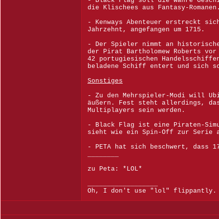
- Black Flag soll die wahre Gesch
die Klischees aus Fantasy-Romanen
- Kenways Abenteuer erstreckt sic
Jahrzehnt, angefangen um 1715.
- Der Spieler nimmt an historisch
der Pirat Bartholomew Roberts vor
42 portugiesischen Handelsschiffe
beladene Schiff entert und sich s
Sonstiges
- Zu den Mehrspieler-Modi will Ub
äußern. Fest steht allerdings, da
Multiplayers sein werden.
- Black Flag ist eine Piraten-Sim
sieht wie ein Spin-Off zur Serie 
- PETA hat sich beschwert, dass 1
________
zu Peta: *LOL*
__________________
Oh, I don't use "lol" flippantly.