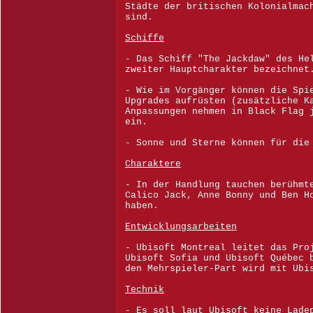
Städte der britischen Kolonialmac
sind.
Schiffe
- Das Schiff "The Jackdaw" des He
zweiter Hauptcharakter bezeichnet
- Wie im Vorgänger können die Spi
Upgrades aufrüsten (zusätzliche K
Anpassungen nehmen in Black Flag 
ein.
- Sonne und Sterne können für die
Charaktere
- In der Handlung tauchen berühmt
Calico Jack, Anne Bonny und Ben H
haben.
Entwicklungsarbeiten
- Ubisoft Montreal leitet das Pro
Ubisoft Sofia und Ubisoft Québec 
den Mehrspieler-Part wird mit Ubi
Technik
- Es soll laut Ubisoft keine Lade