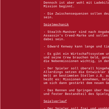
Dennoch ist aber wohl mit Ladebil
Mission beginnt.
- Die Zwischensequenzen sollen de
sein.
Spielmechanik
- Stealth-Manöver sind nach Angab
Assassin's Creed-Marke und sollen
dabei sein.
- Edward Kenway kann lange und ti
- Es gibt ein Wirtschaftssystem u
und seine Crew brauchen Geld, gen
die Nebenmissionen wichtig, in de
- Der Spieler soll überall hingeh
Allerdings setzen die Entwickler 
Welt an bestimmten Stellen z.B. a
heißt es: Missionen annehmen, Gel
um sich dann gestärkt dem neuen G
- Das Rennen und Springen über Ha
und fester Bestandteil des Spiels
Spielverlauf
- Der Spieler soll frei und unabh