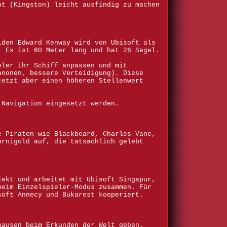
ht (Kingston) leicht ausfindig zu machen
lden Edward Kenway wird von Ubisoft als
. Es ist 60 Meter lang und hat 26 Segel.
eler ihr Schiff anpassen und mit
anonen, bessere Verteidigung). Diese
jetzt aber einen höheren Stellenwert
 Navigation eingesetzt werden.
e Piraten wie Blackbeard, Charles Vane,
ornigold auf, die tatsächlich gelebt
jekt und arbeitet mit Ubisoft Singapur,
beim Einzelspieler-Modus zusammen. Für
soft Annecy und Bukarest kooperiert.
pausen beim Erkunden der Welt geben.