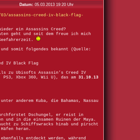
Datum:
05.03.2013 19:20 Uhr
/03/assassins-creed-iv-black-flag-
wieder ein Assassins Creed?
aten geht und seit dem freue ich mich
 Seefahrerzeit.
 und somit folgendes bekannt (Quelle:
ed IV Black Flag
ils zu Ubisofts Assassin’s Creed IV
, PS3, Xbox 360, Wii U), das am
31.10.13
 unter anderem Kuba, die Bahamas, Nassau
urchforstet Dschungel, er reist in
en und in die einsamen Ruinen der Maya.
aucht zu Schiffswracks hinab und pirscht
 Häfen heran.
 ebenfalls entdeckt werden, während