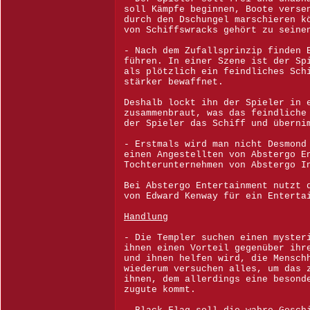
soll Kämpfe beginnen, Boote verse
durch den Dschungel marschieren k
von Schiffswracks gehört zu seine
- Nach dem Zufallsprinzip finden 
führen. In einer Szene ist der Sp
als plötzlich ein feindliches Sch
stärker bewaffnet.
Deshalb lockt ihn der Spieler in 
zusammenbraut, was das feindliche
der Spieler das Schiff und überni
- Erstmals wird man nicht Desmond
einen Angestellten von Abstergo E
Tochterunternehmen von Abstergo I
Bei Abstergo Entertainment nutzt 
von Edward Kenway für ein Enterta
Handlung
- Die Templer suchen einen myster
ihnen einen Vorteil gegenüber ihr
und ihnen helfen wird, die Mensch
wiederum versuchen alles, um das 
ihnen, dem allerdings eine besond
zugute kommt.