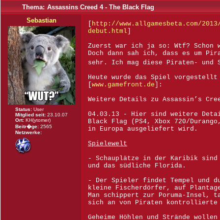
Thema:
Assassins Creed 4 - The Black Flag
Sebastian
[
http://www.allgamesbeta.com/2013
debut.html
]
Zuerst war ich ja so: Wtf? Schon 
Doch dann sah ich, dass es um Pir
sehr. Ich mag diese Piraten- und
Heute wurde das Spiel vorgestellt
[
www.gamefront.de
]:
Weitere Details zu Assassin’s Cre
Status:
User
04.03.13 - Hier sind weitere Deta
Mitglied seit:
23.10.07
Ort:
KH(ytomer)
Black Flag (PS4, Xbox 720/Durango
Beitr�ge:
2565
in Europa ausgeliefert wird.
Netzwerke:
Spielewelt
- Schauplätze in der Karibik sind
und das südliche Florida.
- Der Spieler findet Tempel und d
kleine Fischerdörfer, auf Plantag
Man schippert zur Poruma-Insel, t
sich an von Piraten kontrollierte
Geheime Höhlen und Strände wollen