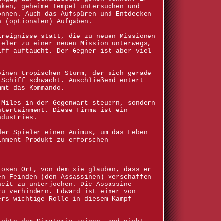
nken, geheime Tempel untersuchen und
önnen. Auch das Aufspüren und Entdecken
n (optionalen) Aufgaben.
Ereignisse statt, die zu neuen Missionen
ieler zu einer neuen Mission unterwegs,
iff auftaucht. Der Gegner ist aber viel
einen tropischen Sturm, der sich gerade
 Schiff schwächt. Anschließend entert
mmt das Kommando.
 Miles in der Gegenwart steuern, sondern
ntertainment. Diese Firma ist ein
ndustries.
der Spieler einen Animus, um das Leben
inment-Produkt zu erforschen.
iösen Ort, von dem sie glauben, dass er
en Feinden (den Assassinen) verschaffen
heit zu unterjochen. Die Assassine
zu verhindern. Edward ist einer von
ers wichtige Rolle in diesem Kampf