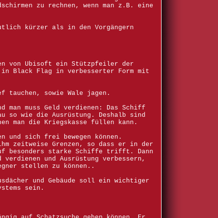
dschirmen zu rechnen, wenn man z.B. eine
utlich kürzer als in den Vorgängern
en von Ubisoft ein Stützpfeiler der
 in Black Flag in verbesserter Form mit
ef tauchen, sowie Wale jagen.
nd man muss Geld verdienen: Das Schiff
au so wie die Ausrüstung. Deshalb sind
nen man die Kriegskasse füllen kann.
en und sich frei bewegen können.
ihm zeitweise Grenzen, so dass er in der
uf besonders starke Schiffe trifft. Dann
d verdienen und Ausrüstung verbessern,
egner stellen zu können..
usdächer und Gebäude soll ein wichtiger
ystems sein.
ängig auf Schatzsuche gehen können. Er