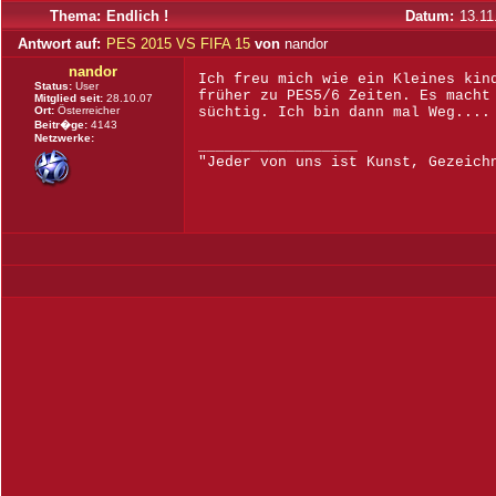
Thema:
Endlich !
Datum:
13.11
Antwort auf:
PES 2015 VS FIFA 15
von
nandor
nandor
Ich freu mich wie ein Kleines kin
Status:
User
früher zu PES5/6 Zeiten. Es macht
Mitglied seit:
28.10.07
Ort:
Österreicher
süchtig. Ich bin dann mal Weg....
Beitr�ge:
4143
Netzwerke:
__________________
"Jeder von uns ist Kunst, Gezeich