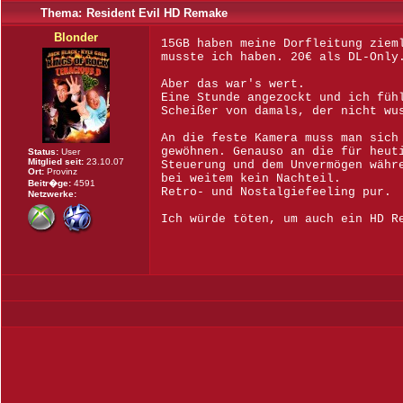
Thema:
Resident Evil HD Remake
Blonder
15GB haben meine Dorfleitung ziem
musste ich haben. 20€ als DL-Only
Aber das war's wert.
Eine Stunde angezockt und ich füh
Scheißer von damals, der nicht wu
An die feste Kamera muss man sich
gewöhnen. Genauso an die für heut
Status:
User
Mitglied seit:
23.10.07
Steuerung und dem Unvermögen währ
Ort:
Provinz
bei weitem kein Nachteil.
Beitr�ge:
4591
Retro- und Nostalgiefeeling pur.
Netzwerke:
Ich würde töten, um auch ein HD R