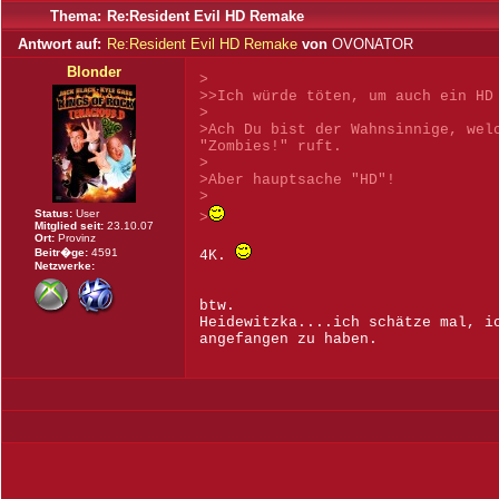
Thema:
Re:Resident Evil HD Remake
Antwort auf:
Re:Resident Evil HD Remake
von
OVONATOR
Blonder
>
>>Ich würde töten, um auch ein HD
>
>Ach Du bist der Wahnsinnige, wel
"Zombies!" ruft.
>
>Aber hauptsache "HD"!
>
Status:
User
>
Mitglied seit:
23.10.07
Ort:
Provinz
Beitr�ge:
4591
4K.
Netzwerke:
btw.
Heidewitzka....ich schätze mal, i
angefangen zu haben.