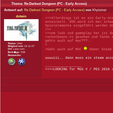
Thema:
Re:Darkest Dungeon (PC - Early Access)
Antwort auf:
Re:Darkest Dungeon (PC - Early Access)
von
Khytomer
dotwin
>>>Allerdings ist es ein Early-Ac
entwickelt. 85% würd ich mal scha
Spielelemente eingeführt werden d
>>>
>>vom look und gameplay her ist d
rocketbeans.tv gesehen und fands 
gehts auch auf mac???..
Status:
User
>
Mitglied seit:
16.11.07
Ort:
Laax.com
>Geht auch auf MAC
Ueber Steam 
Beitr�ge:
539
Netzwerke:
uuuuiii.. dann muss ein steam ac
__________________
++++LOOKING for MGS V / PES 2016 