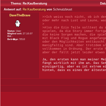
Thema:
Re:Kaufberatung
Dat
Antwort auf:
Re:Kaufberatung
von
Schmutzbrust
DaveTheBrave
>>Ich weiss noch nicht, ob ich de
oder mehr nach Lust und Laune, wa
>
>Also die Ezio Teile solltest du 
spielen, da die Story immer fortg
Status:
User
Mitglied seit:
27.10.07
die keine Sorgen machen, die spie
Ort:
-
mit Black Flag und Rogue angefang
Beitr�ge:
5510
oder den Möglichkeiten enttäuscht
manigfaltig sind. Aber trotzdem a
vollkommen in Ordnung. Der erste 
aber der fällt jetzt leider etwas
Ja, den ersten kann man meiner Me
fängt wirklich mit ihm an. Das Se
einzigartig, aber es ist extrem e
hinten, dass es eines der älteste