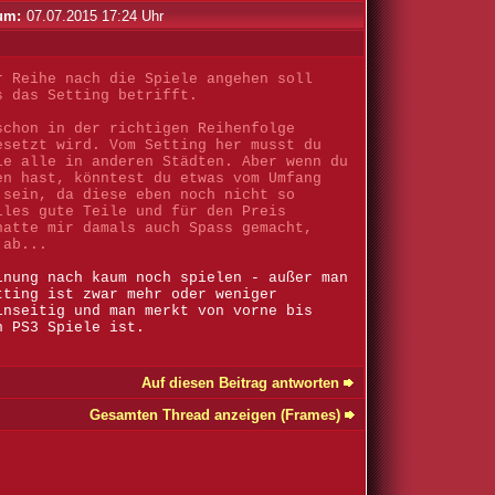
um:
07.07.2015 17:24 Uhr
r Reihe nach die Spiele angehen soll
s das Setting betrifft.
schon in der richtigen Reihenfolge
esetzt wird. Vom Setting her musst du
le alle in anderen Städten. Aber wenn du
en hast, könntest du etwas vom Umfang
 sein, da diese eben noch nicht so
lles gute Teile und für den Preis
hatte mir damals auch Spass gemacht,
 ab...
inung nach kaum noch spielen - außer man
tting ist zwar mehr oder weniger
inseitig und man merkt von vorne bis
n PS3 Spiele ist.
Auf diesen Beitrag antworten
Gesamten Thread anzeigen (Frames)