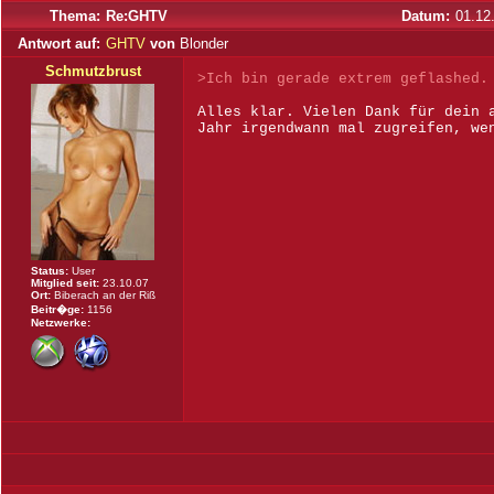
Thema:
Re:GHTV
Datum:
01.12
Antwort auf:
GHTV
von
Blonder
Schmutzbrust
>Ich bin gerade extrem geflashed.
Alles klar. Vielen Dank für dein 
Jahr irgendwann mal zugreifen, we
Status:
User
Mitglied seit:
23.10.07
Ort:
Biberach an der Riß
Beitr�ge:
1156
Netzwerke: