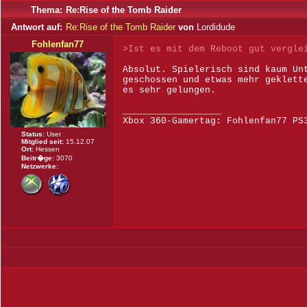
Thema:
Re:Rise of the Tomb Raider
Antwort auf:
Re:Rise of the Tomb Raider
von
Lordidude
Fohlenfan77
>Ist es mit dem Reboot gut vergle
Absolut. Spielerisch sind kaum Un
geschossen und etwas mehr geklett
es sehr gelungen.
__________________
Xbox 360-Gamertag: Fohlenfan77 PS
Status:
User
Mitglied seit:
15.12.07
Ort:
Hessen
Beitr�ge:
3070
Netzwerke: