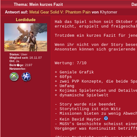
Thema:
Mein kurzes Fazit
Da
Antwort auf:
Metal Gear Solid V: Phantom Pain
von
Khytomer
Lordidude
Hab das Spiel schon seit Oktober 
erreicht, erspielt und freigescha
Trotzdem ein kurzes Fazit für jen
Wenn ihr nicht von der Story bese
Ansonsten können sich gravierende
Status:
User
Mitglied seit:
16.11.07
Ort:
Ja
Wertung: 7/10
Beitr�ge:
2197
Netzwerke:
+ Geniale Grafik
+ 60fps
+ zwei PVP Konzepte, die beide Sp
+ Umfang
+ Kojimas Spielereien und Detailv
+ dynamische Spielwelt
- Story wurde nie beendet
- Storytelling ist ein Witz
- Missionen bieten zu wenig Abwec
- Kein David Hayter
- MGSV's Geschichte scheisst eine
Vorgänger was Kontinuität betriff