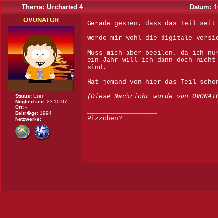
Thema:
Uncharted 4
Datum:
1
OVONATOR
Gerade geshen, dass das Teil seit
Werde mir wohl die digitale Versi
Muss mich aber beeilen, da ich nu
ein Jahr will ich dann doch nicht
sind.
Hat jemand von hier das Teil scho
(Diese Nachricht wurde von OVONAT
Status:
User
Mitglied seit:
23.10.07
Ort:
-
__________________
Beitr�ge:
1994
Pizzchen?
Netzwerke: