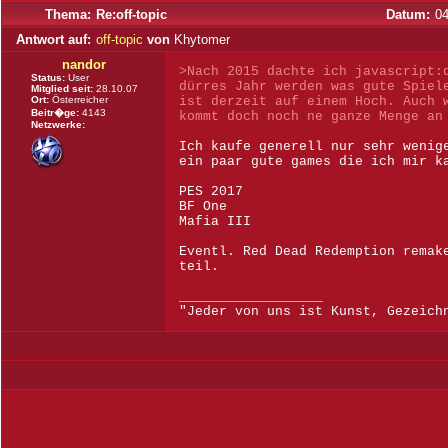
Thema:
Re:off-topic
Datum:
04
Antwort auf:
off-topic
von
Khytomer
nandor
>Nach 2015 dachte ich javascript:
Status:
User
dürres Jahr werden was gute Spiel
Mitglied seit:
28.10.07
Ort:
Österreicher
ist derzeit auf einem Hoch. Auch 
Beitr�ge:
4143
kommt doch noch ne ganze Menge an
Netzwerke:
Ich kaufe generell nur sehr wenig
ein paar gute games die ich mir k
PES 2017
BF One
Mafia III
Eventl. Red Dead Redemption remak
teil.
__________________
"Jeder von uns ist Kunst, Gezeich