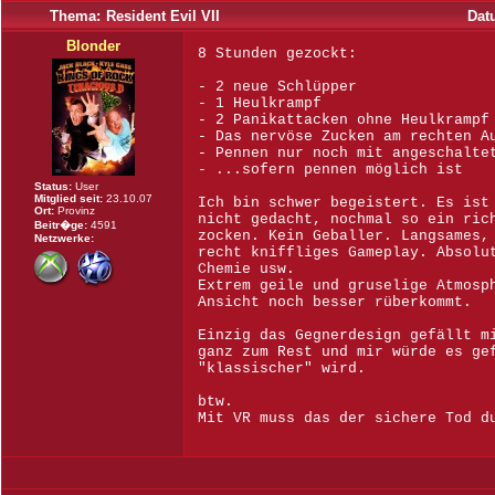
Thema:
Resident Evil VII
Dat
Blonder
8 Stunden gezockt:
- 2 neue Schlüpper
- 1 Heulkrampf
- 2 Panikattacken ohne Heulkrampf
- Das nervöse Zucken am rechten A
- Pennen nur noch mit angeschalte
- ...sofern pennen möglich ist
Status:
User
Mitglied seit:
23.10.07
Ich bin schwer begeistert. Es ist
Ort:
Provinz
nicht gedacht, nochmal so ein ric
Beitr�ge:
4591
zocken. Kein Geballer. Langsames,
Netzwerke:
recht kniffliges Gameplay. Absolu
Chemie usw.
Extrem geile und gruselige Atmosp
Ansicht noch besser rüberkommt.
Einzig das Gegnerdesign gefällt m
ganz zum Rest und mir würde es ge
"klassischer" wird.
btw.
Mit VR muss das der sichere Tod d