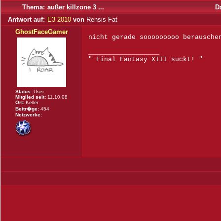
Thema:
außer killzone 3 ...
D
Antwort auf:
E3 2010
von
Rensis-Fat
GhostFaceGamer
nicht gerade sooooooooo berausch
__________________
" Final Fantasy XIII suckt! "
Status:
User
Mitglied seit:
11.10.08
Ort:
Keller
Beitr�ge:
454
Netzwerke: