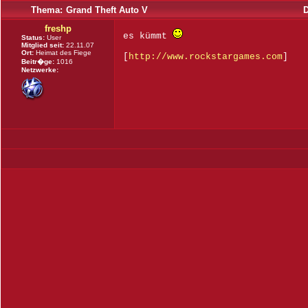
Thema:
Grand Theft Auto V
freshp
es kümmt
Status:
User
Mitglied seit:
22.11.07
Ort:
Heimat des Fiege
[
http://www.rockstargames.com
]
Beitr�ge:
1016
Netzwerke: