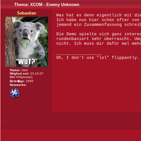
Thema:
XCOM - Enemy Unknown
Sebastian
Was hat es denn eigentlich mit di
Ich habe nun hier schön öfter von
jemand ein Zusammenfassung schrei
Die Demo spielte sich ganz intere
rundenbasiert sehr überrascht. Um
nicht. Ich muss mir dafür mal meh
__________________
Oh, I don't use "lol" flippantly.
Status:
User
Mitglied seit:
23.10.07
Ort:
KH(ytomer)
Beitr�ge:
2565
Netzwerke: