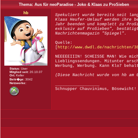
Thema:
Aus für neoParadise - Joko & Klaas zu ProSieben
hb
Spekuliert wurde bereits seit lan
Klaas Heufer-Umlauf werden ihre b
Jahr beenden und komplett zu ProS
exklusiv auf ProSieben", bestätig
Nachrichtenmagazin "Spiegel".
Quelle:
[
http://www.dwdl.de/nachrichten/3
NEEEEEIIIN! SCHEISSE MAN! Wie mic
Lieblingssendungen. Mitunter arsc
Werbung, Werbung. Kann Klo7 behal
Status:
User
Mitglied seit:
20.10.07
(Diese Nachricht wurde von hb am 
Ort:
Keller
Beitr�ge:
3042
Netzwerke:
__________________
Schnupper Chauvinimus, Bösewicht!