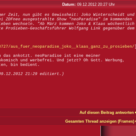
Datum:
09.12.2012 20:27 Uhr
ger Zeit, nun gibt es Gewissheit: Joko Winterscheidt und
ei ZDFneo ausgestrahlte Show "neoParadise" im kommenden
ieben wechseln. "Ab März kommen Joko & Klaas wöchentlich
te ProSieben-Geschäftsführer Wolfgang Link gegenüber dem
8727/aus_fuer_neoparadise_joko__klaas_ganz_zu_prosieben/
h das ankotzt. neoParadise ist eine meiner
hkomisch und werbefrei. Und jetzt? Oh Gott. Werbung,
ten, bin bedient.
09.12.2012 21:29 editiert.)
Auf diesen Beitrag antworten
Gesamten Thread anzeigen (Frames)