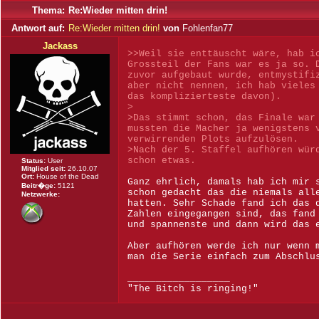
Thema:
Re:Wieder mitten drin!
Antwort auf:
Re:Wieder mitten drin!
von
Fohlenfan77
Jackass
>>Weil sie enttäuscht wäre, hab 
Grossteil der Fans war es ja so. 
zuvor aufgebaut wurde, entmystifi
aber nicht nennen, ich hab vieles
das komplizierteste davon).
>
>Das stimmt schon, das Finale war
mussten die Macher ja wenigstens 
verwirrenden Plots aufzulösen.
>Nach der 5. Staffel aufhören wür
schon etwas.
Status:
User
Mitglied seit:
26.10.07
Ort:
House of the Dead
Ganz ehrlich, damals hab ich mir 
Beitr�ge:
5121
schon gedacht das die niemals all
Netzwerke:
hatten. Sehr Schade fand ich das 
Zahlen eingegangen sind, das fand
und spannenste und dann wird das 
Aber aufhören werde ich nur wenn 
man die Serie einfach zum Abschlu
__________________
"The Bitch is ringing!"