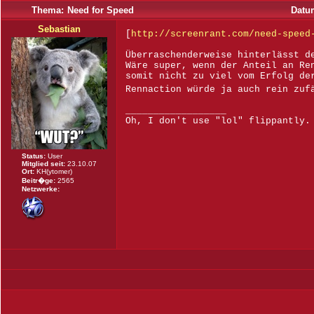
Thema:
Need for Speed
Datu
Sebastian
[
http://screenrant.com/need-speed
Überraschenderweise hinterlässt d
Wäre super, wenn der Anteil an Re
somit nicht zu viel vom Erfolg de
Rennaction würde ja auch rein zuf
__________________
Oh, I don't use "lol" flippantly.
Status:
User
Mitglied seit:
23.10.07
Ort:
KH(ytomer)
Beitr�ge:
2565
Netzwerke: