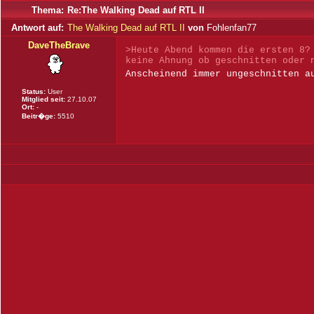
Thema:
Re:The Walking Dead auf RTL II
Antwort auf:
The Walking Dead auf RTL II
von
Fohlenfan77
DaveTheBrave
>Heute Abend kommen die ersten 8?
keine Ahnung ob geschnitten oder 
Anscheinend immer ungeschnitten 
Status:
User
Mitglied seit:
27.10.07
Ort:
-
Beitr�ge:
5510