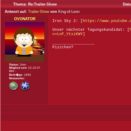
Thema:
Re:Trailer-Show
Dat
Antwort auf:
Trailer-Show
von
King-of-Leon
OVONATOR
Iron Sky 2: [
https://www.youtube.
Unser nächster Tagungskandidat: [
v=LnF_YtxiKWY
]
__________________
Pizzchen?
Status:
User
Mitglied seit:
23.10.07
Ort:
-
Beitr�ge:
1994
Netzwerke: