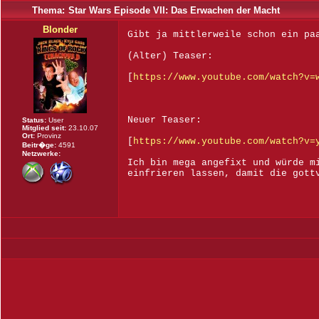
Thema:
Star Wars Episode VII: Das Erwachen der Macht
Blonder
Gibt ja mittlerweile schon ein pa
(Alter) Teaser:
[
https://www.youtube.com/watch?v=
Neuer Teaser:
Status:
User
Mitglied seit:
23.10.07
Ort:
Provinz
[
https://www.youtube.com/watch?v=
Beitr�ge:
4591
Netzwerke:
Ich bin mega angefixt und würde m
einfrieren lassen, damit die gott