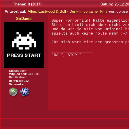
Thema:
It (2017)
Datum:
26.12.20
Antwort auf:
Allen, Eastwood & Boll - Der Filmcontainer Nr. 7
von
corpse
SirDaniel
Super Horrorfilm! Hatte eigentlic
Streifen hielt sich aber nicht zu
Und da wir ja alle vom Original h
spielts auch keine rolle mehr :-/
Für mich wars eine der grössten p
__________________
"HALT, STOP!"
Status:
User
Mitglied seit:
23.10.07
Ort:
Heidiland
Beitr�ge:
942
Netzwerke: