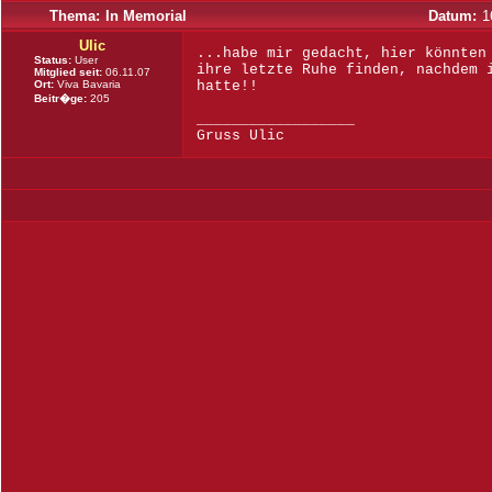
Thema:
In Memorial
Datum:
1
Ulic
...habe mir gedacht, hier könnten
Status:
User
ihre letzte Ruhe finden, nachdem 
Mitglied seit:
06.11.07
Ort:
Viva Bavaria
hatte!!
Beitr�ge:
205
__________________
Gruss Ulic