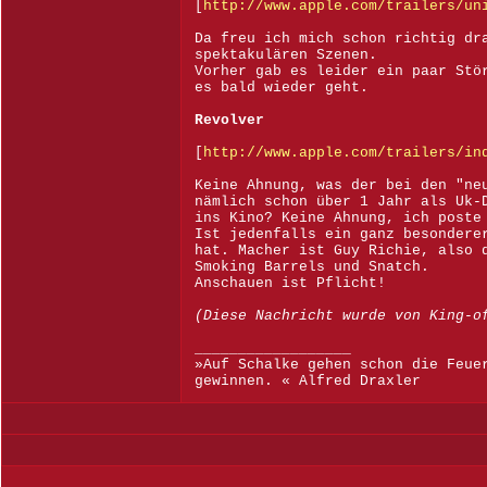
[
http://www.apple.com/trailers/un
Da freu ich mich schon richtig dr
spektakulären Szenen.
Vorher gab es leider ein paar Stö
es bald wieder geht.
Revolver
[
http://www.apple.com/trailers/in
Keine Ahnung, was der bei den "ne
nämlich schon über 1 Jahr als Uk-
ins Kino? Keine Ahnung, ich poste
Ist jedenfalls ein ganz besondere
hat. Macher ist Guy Richie, also 
Smoking Barrels und Snatch.
Anschauen ist Pflicht!
(Diese Nachricht wurde von King-o
__________________
»Auf Schalke gehen schon die Feue
gewinnen. « Alfred Draxler