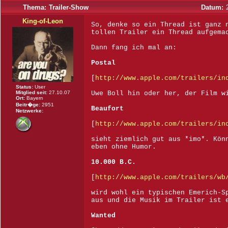
Thema:
Trailer-Show
Datum:
King-of-Leon
So, denke so ein Thread ist ganz 
tollen Trailer ein Thread aufgema
Dann fang ich mal an:
Postal
[
http://www.apple.com/trailers/in
Status:
User
Mitglied seit:
27.10.07
Uwe Boll hin oder her, der Film w
Ort:
Bayern
Beitr�ge:
2951
Beaufort
Netzwerke:
[
http://www.apple.com/trailers/in
sieht ziemlich gut aus *imo*. Kön
eben ohne Humor.
10.000 B.C.
[
http://www.apple.com/trailers/wb
wird wohl ein typischen Emerich-S
aus und die Musik im Trailer ist 
Wanted