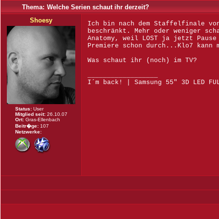
Thema:
Welche Serien schaut ihr derzeit?
Shoesy
Ich bin nach dem Staffelfinale vo
beschränkt. Mehr oder weniger sch
Anatomy, weil LOST ja jetzt Pause
Premiere schon durch...Klo7 kann 
Was schaut ihr (noch) im TV?
__________________
I´m back! | Samsung 55" 3D LED FU
Status:
User
Mitglied seit:
26.10.07
Ort:
Gras-Ellenbach
Beitr�ge:
107
Netzwerke: