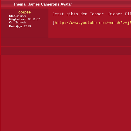
Thema:
James Camerons Avatar
corpse
Jetzt gibts den Teaser. Dieser Fi
Status:
User
Mitglied seit:
08.11.07
Ort:
Schweiz
[
http://www.youtube.com/watch?v=j
Beitr�ge:
2419