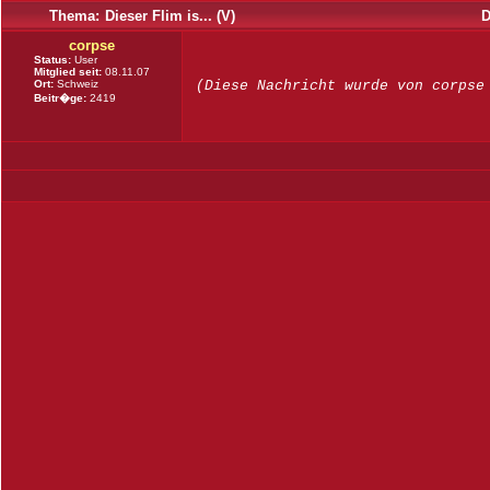
Thema:
Dieser Flim is... (V)
D
corpse
Status:
User
Mitglied seit:
08.11.07
Ort:
Schweiz
(Diese Nachricht wurde von corpse
Beitr�ge:
2419