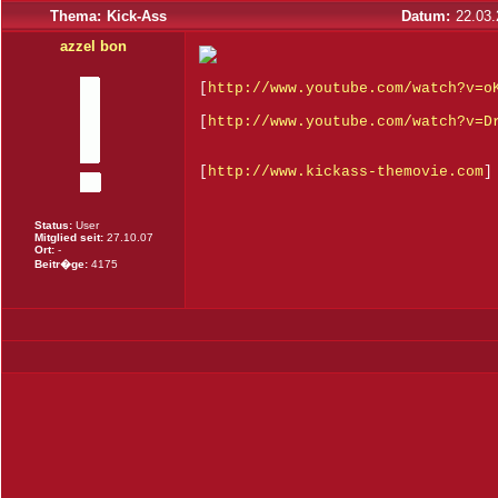
Thema:
Kick-Ass
Datum:
22.03.
azzel bon
[
http://www.youtube.com/watch?v=o
[
http://www.youtube.com/watch?v=D
[
http://www.kickass-themovie.com
]
Status:
User
Mitglied seit:
27.10.07
Ort:
-
Beitr�ge:
4175