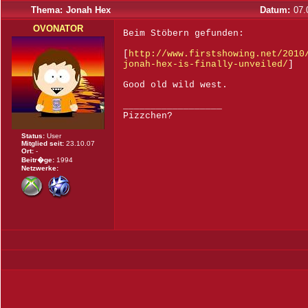
Thema:
Jonah Hex
Datum:
07.
OVONATOR
Beim Stöbern gefunden:
[
http://www.firstshowing.net/2010
jonah-hex-is-finally-unveiled/
]
Good old wild west.
__________________
Pizzchen?
Status:
User
Mitglied seit:
23.10.07
Ort:
-
Beitr�ge:
1994
Netzwerke: