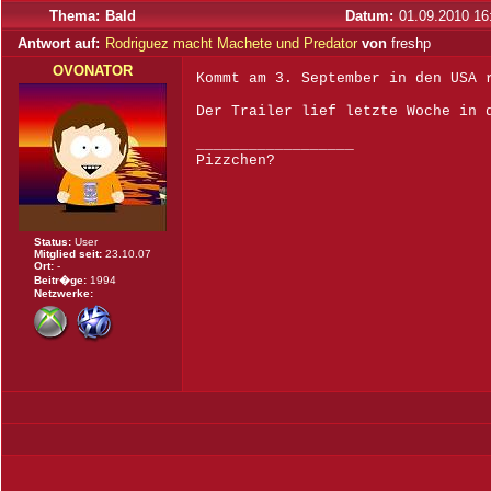
Thema:
Bald
Datum:
01.09.2010 16
Antwort auf:
Rodriguez macht Machete und Predator
von
freshp
OVONATOR
Kommt am 3. September in den USA 
Der Trailer lief letzte Woche in 
__________________
Pizzchen?
Status:
User
Mitglied seit:
23.10.07
Ort:
-
Beitr�ge:
1994
Netzwerke: