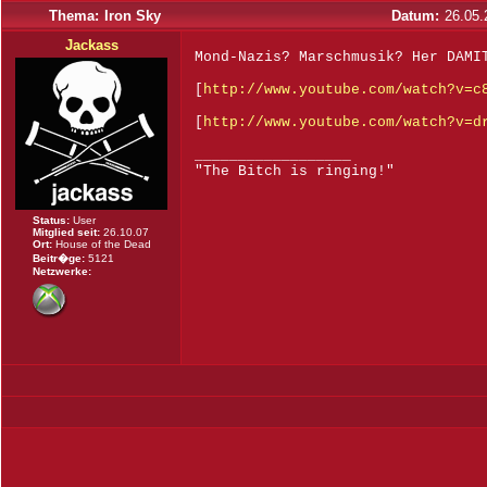
Thema:
Iron Sky
Datum:
26.05.
Jackass
Mond-Nazis? Marschmusik? Her DAM
[
http://www.youtube.com/watch?v=c
[
http://www.youtube.com/watch?v=d
__________________
"The Bitch is ringing!"
Status:
User
Mitglied seit:
26.10.07
Ort:
House of the Dead
Beitr�ge:
5121
Netzwerke: