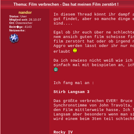
Thema:
Film verbrechen - Das hat meinen Film zerstört !
nandor
In diesem Thread könnt ihr dampf 
Status:
User
gut findet, aber so manche dinge 
Mitglied seit:
28.10.07
Ort:
Österreicher
sind....
Beitr�ge:
4143
Netzwerke:
Egal ob ihr euch über ne schlecht
nem ansich guten film scheisse fi
film zerstört hat oder ob irgend 
Aggro werden lässt oder ihr nur n
erlaubt
Da ich sowieso nicht weiß wie ich
einfach mal mit beispielen an, ic
Ich fang mal an :
Stirb Langsam 3
Das größte verbrechen EVER! Bruce
Synchronstimme von John Travolta,
den Film mittlerweile hasse. Ich 
Langsam aber besonders wenn man s
wird einem beim 3ten teil schlech
Rocky IV