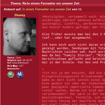
Thema:
Re:In einem Fernseher vor unserer Zeit
Antwort auf:
In einem Fernseher vor unserer Zeit
von
hb
Shoesy
>Nostalgiker, versammelt euch. Wi
unzähligen Jahren? Genauso aufdri
quotengeil, sinnfrei, werbeverseu
wie heute? Anders gefragt: War fr
Also früher musste man bei den 3 
lief...oder hat ausgemacht.
Ich kann mich auch nicht daran er
gezeigt wurden, Sendungen mit Tot
Nachrichten Leichen sah. Auch wur
was da bei "Family Stories", "Mit
Status:
User
Gerichtsshows geflucht und beleid
Mitglied seit:
26.10.07
mal in der Schule. Von Sex und Pr
Ort:
Gras-Ellenbach
Beitr�ge:
107
Netzwerke:
>
>Ich bin ja der Ansicht, daß die 
Klingeltoninsgesicht-Privatsender
Gäbe es dort nicht selten einen S
Kino gedüst ist oder der Videothe
paar geeignete importierte Comedy
runter laufen. Warum ist bloß der
verschwunden?! Der wäre in der he
Qualitätsmerkmal. Testbild, ich v
korrekte Tönung der Haarfarbe Bar
mir viel lieber ein paar bunte Kl