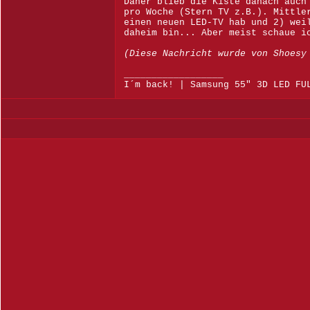
Daher blieb die Kiste danach auch
pro Woche (Stern TV z.B.). Mittle
einen neuen LED-TV hab und 2) wei
daheim bin... Aber meist schaue i
(Diese Nachricht wurde von Shoesy
__________________
I´m back! | Samsung 55" 3D LED FU