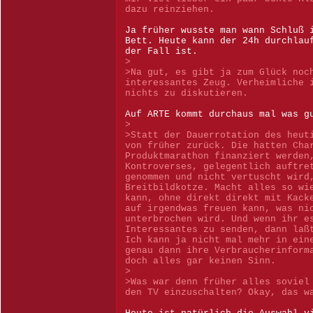
dazu reinziehen.
Ja früher wusste man wann Schluß 
Bett. Heute kann der 24h durchlau
der Fall ist.
>
>Na gut, es gibt ja zum Glück noc
interessantes Zeug. Verheimliche 
nichts zu diskutieren.
Auf ARTE kommt durchaus mal was g
>
>Statt der Dauerrotation des heut
von früher zurück. Die hatten Cha
Produktmarathon finanziert werden
Kontroverses, gelegentlich auftre
genommen und nicht vertuscht wird
Breitbildkotze. Macht alles so wi
kann, ohne direkt direkt mit Kack
auf irgendwas freuen kann, was ni
unterbrochen wird. Und wenn ihr e
Interessantes zu senden, dann laß
Ich kann ja nicht mal mehr in ein
genau dann ihre Verbraucherinform
doch alles gar keinen Sinn.
>
>Was war denn früher alles soviel
den TV einzuschalten? Okay, das w