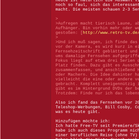
Heute ist natürlich die Auswahl v
noch so faul, sich das interessan
macht. Die meisten schauen 2-3 Se
>
>Aufregen macht tierisch Laune, a
Aufhänger. Bin vorhin mehr oder w
gestoßen: [
http://www.retro-tv.de
>
>Und ich muß sagen, ich finde das
vor der Kamera, es wird kurz in e
Fernsehzeitschrift geblättert und
ums damalige Fernsehen aufgegriff
Fokus liegt auf etwa drei Serien 
Platz finden. Dazu gibt es Aussch
zusammenfassen, und anschließend 
oder Machern. Die Idee dahinter h
vielleicht die eine oder andere v
gebracht. Komplett uneigennützig 
gibt es im Hintergrund DVDs der b
Trotzdem: Finde nur ich das loben
Also ich fand das Fernsehen vor 2
Teleshop-Werbungen, Bill Cosby, C
was es heute gibt.
Hinzufügen möchte ich:
Ich hatte Free-TV seit Premiere/S
habe ich auch dieses Programm nic
einer beruflichen Reise (ohne TV)