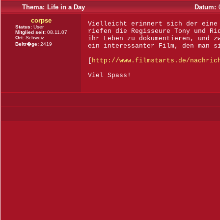
Thema:
Life in a Day
Datum:
corpse
Vielleicht erinnert sich der eine
Status:
User
riefen die Regisseure Tony und Ri
Mitglied seit:
08.11.07
Ort:
Schweiz
ihr Leben zu dokumentieren, und z
Beitr�ge:
2419
ein interessanter Film, den man s
[
http://www.filmstarts.de/nachric
Viel Spass!