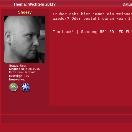
Thema:
Wichteln 2011?
Datu
Shoesy
Früher gabs hier immer ein Weihna
wieder? Oder besteht daran kein I
__________________
I´m back! | Samsung 55" 3D LED FU
Status:
User
Mitglied seit:
26.10.07
Ort:
Gras-Ellenbach
Beitr�ge:
107
Netzwerke: